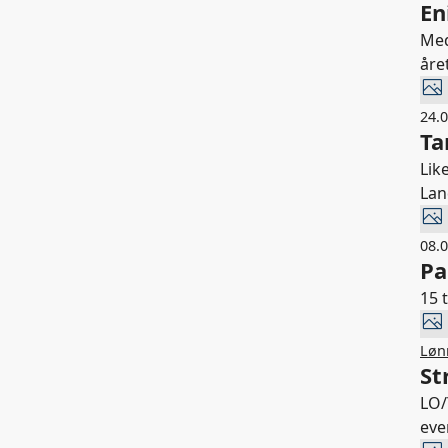
En
Med
året
24.
Ta
Lik
Lan
08.
Pa
15 
Lønn
St
LO/
eve