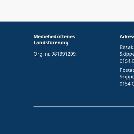
Mediebedriftenes
Adres
Landsforening
Besøk
Org. nr. 981391209
Skipp
0154 
Posta
Skipp
0154 