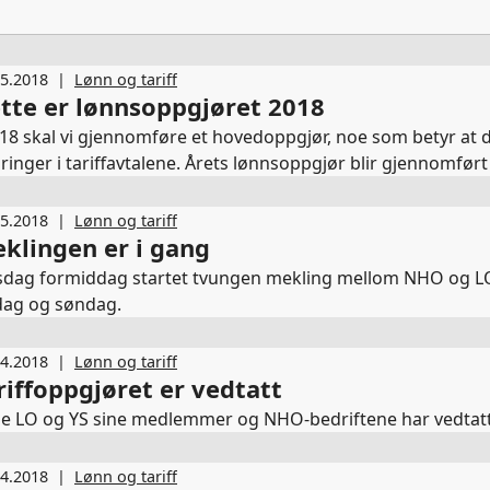
05.2018
|
Lønn og tariff
tte er lønnsoppgjøret 2018
018 skal vi gjennomføre et hovedoppgjør, noe som betyr at
ringer i tariffavtalene. Årets lønnsoppgjør blir gjennomfør
og NHO som forhandler. Det er spørsmål rundt AFP-ordningen
samordnet oppgjørsform. Forhandlingene starter 12. mars.
05.2018
|
Lønn og tariff
klingen er i gang
dag formiddag startet tvungen mekling mellom NHO og LO/
dag og søndag.
04.2018
|
Lønn og tariff
riffoppgjøret er vedtatt
e LO og YS sine medlemmer og NHO-bedriftene har vedtatt re
04.2018
|
Lønn og tariff