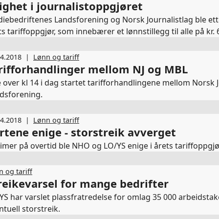
ighet i journalistoppgjøret
iebedriftenes Landsforening og Norsk Journalistlag ble ette
s tariffoppgjør, som innebærer et lønnstillegg til alle på kr. 6
04.2018
|
Lønn og tariff
rifforhandlinger mellom NJ og MBL
e over kl 14 i dag startet tarifforhandlingene mellom Norsk
dsforening.
04.2018
|
Lønn og tariff
rtene enige - storstreik avverget
timer på overtid ble NHO og LO/YS enige i årets tariffoppgjø
 og tariff
reikevarsel for mange bedrifter
YS har varslet plassfratredelse for omlag 35 000 arbeidsta
ntuell storstreik.