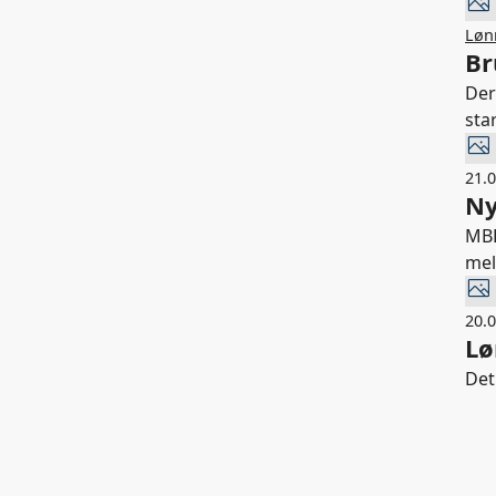
Lønn
Br
Der
sta
21.
Ny
MBL
mel
20.
Lø
Det