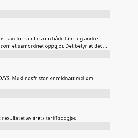
 det kan forhandles om både lønn og andre
t som et samordnet oppgjør. Det betyr at det er
 som er årsaken til at partene i år har valgt
YS. Meklingsfristen er midnatt mellom
sultatet av årets tariffoppgjør.