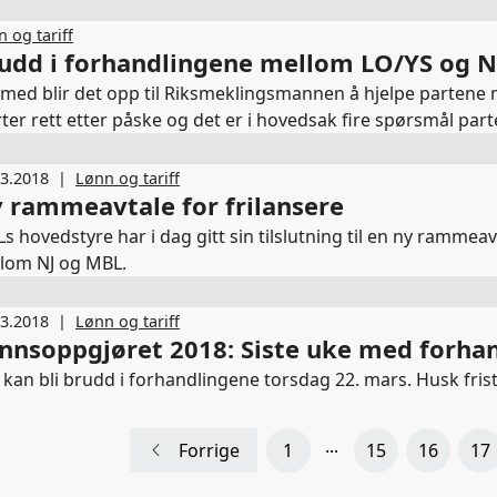
 og tariff
udd i forhandlingene mellom LO/YS og 
med blir det opp til Riksmeklingsmannen å hjelpe partene 
rter rett etter påske og det er i hovedsak fire spørsmål par
03.2018
|
Lønn og tariff
 rammeavtale for frilansere
s hovedstyre har i dag gitt sin tilslutning til en ny rammeav
lom NJ og MBL.
03.2018
|
Lønn og tariff
nnsoppgjøret 2018: Siste uke med forha
 kan bli brudd i forhandlingene torsdag 22. mars. Husk fris
...
Forrige
1
15
16
17