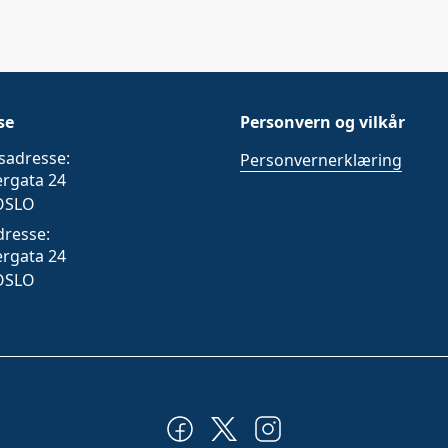
se
Personvern og vilkår
sadresse:
Personvernerklæring
ergata 24
OSLO
dresse:
ergata 24
OSLO