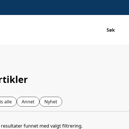
Søk
rtikler
is alle
Annet
Nyhet
resultater funnet med valgt filtrering.