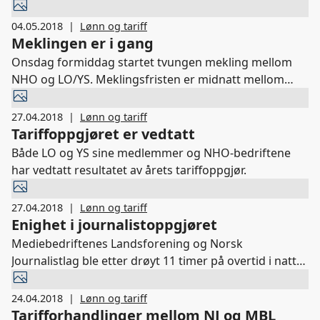
endringer i tariffavtalene. Årets lønnsoppgjør blir
gjennomført som et samordnet oppgjør. Det betyr at
04.05.2018
|
Lønn og tariff
det er LO og NHO som forhandler. Det er spørsmål
Meklingen er i gang
rundt AFP-ordningen som er årsaken til at partene i år
Onsdag formiddag startet tvungen mekling mellom
har valgt en samordnet oppgjørsform.
NHO og LO/YS. Meklingsfristen er midnatt mellom
Forhandlingene starter 12. mars.
lørdag og søndag.
27.04.2018
|
Lønn og tariff
Tariffoppgjøret er vedtatt
Både LO og YS sine medlemmer og NHO-bedriftene
har vedtatt resultatet av årets tariffoppgjør.
27.04.2018
|
Lønn og tariff
Enighet i journalistoppgjøret
Mediebedriftenes Landsforening og Norsk
Journalistlag ble etter drøyt 11 timer på overtid i natt
enige om årets tariffoppgjør, som innebærer et
lønnstillegg til alle på kr. 6.100,-.
24.04.2018
|
Lønn og tariff
Tarifforhandlinger mellom NJ og MBL