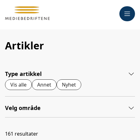
Meny
Artikler
Type artikkel
Vis alle
Annet
Nyhet
Velg område
161
resultater