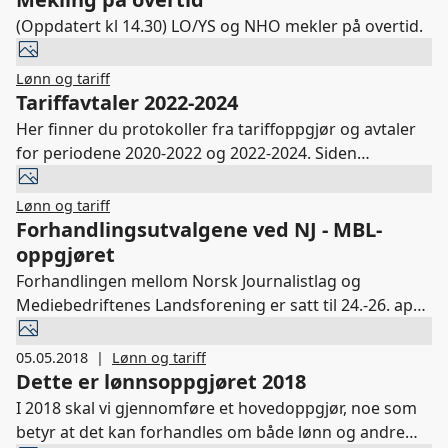
(Oppdatert kl 14.30) LO/YS og NHO mekler på overtid.
Lønn og tariff
Tariffavtaler 2022-2024
Her finner du protokoller fra tariffoppgjør og avtaler
for periodene 2020-2022 og 2022-2024. Siden
oppdateres fortløpende med gjeldende avtaler så
snart disse er klare.
Lønn og tariff
Forhandlingsutvalgene ved NJ - MBL-
oppgjøret
Forhandlingen mellom Norsk Journalistlag og
Mediebedriftenes Landsforening er satt til 24.-26. april.
Forhandlingesutvalgene er som følger:
05.05.2018
|
Lønn og tariff
Dette er lønnsoppgjøret 2018
I 2018 skal vi gjennomføre et hovedoppgjør, noe som
betyr at det kan forhandles om både lønn og andre