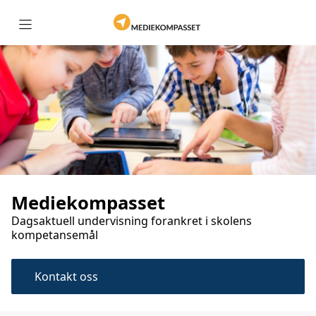
Hjem
Om Mediekompasset
Barneskolen
Ungdomskolen
Mediekompasset
Dagsaktuell undervisning forankret i skolens
kompetansemål
Videregående skole
Kontakt oss