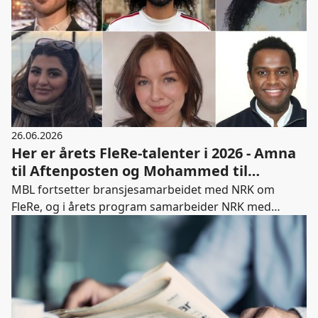
avisene står i, sier Randi S. Øgrey, administrerende
direktør i MBL.
26.06.2026
Her er årets FleRe-talenter i 2026 - Amna
til Aftenposten og Mohammed til
Dagbladet
MBL fortsetter bransjesamarbeidet med NRK om
FleRe, og i årets program samarbeider NRK med
Dagbladet for tredje gang, og for første gang med
Aftenposten. – Samarbeidet på tvers av bransjen er
helt avgjørende for å lykkes med dette arbeidet. Når vi
står sammen, får vi større kraft til å åpne dørene til
journalistikken for flere og bygge en mer mangfoldig
mediebransje. Dette er et felles ansvar, og nettopp