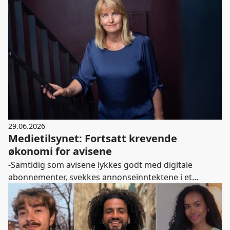
29.06.2026
Medietilsynet: Fortsatt krevende
økonomi for avisene
-Samtidig som avisene lykkes godt med digitale
abonnementer, svekkes annonseinntektene i et
voksende annonsemarked. De globale tek-gigantene
vinner markedsandeler og vokser kraftig. I løpet av de
siste fem årene har annonseinntektene til avisene falt
med 550 millioner. Det viser hvilken krevende situasjon