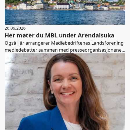
26.06.2026
Her møter du MBL under Arendalsuka
Også i år arrangerer Mediebedriftenes Landsforening
mediedebatter sammen med presseorganisasjonene
og andre samarbeidspartnere under Arendalsuka.
Kom gjerne innom hvis du har noen ledige luker i
Arendals-programmet.