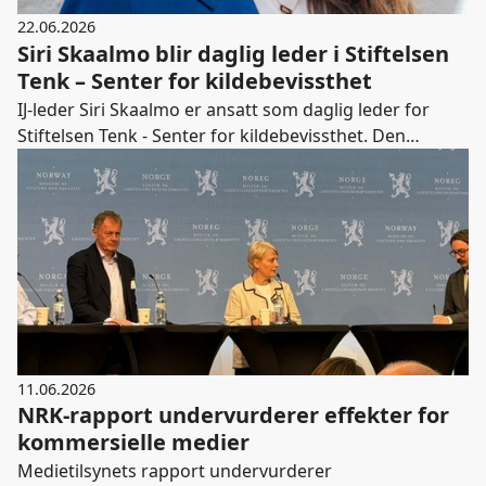
22.06.2026
Siri Skaalmo blir daglig leder i Stiftelsen
Tenk – Senter for kildebevissthet
IJ-leder Siri Skaalmo er ansatt som daglig leder for
Stiftelsen Tenk - Senter for kildebevissthet. Den
nyopprettede stiftelsen skal styrke folks
kildebevissthet og bygge beredskap mot
desinformasjon i samfunnet.
11.06.2026
NRK-rapport undervurderer effekter for
kommersielle medier
Medietilsynets rapport undervurderer