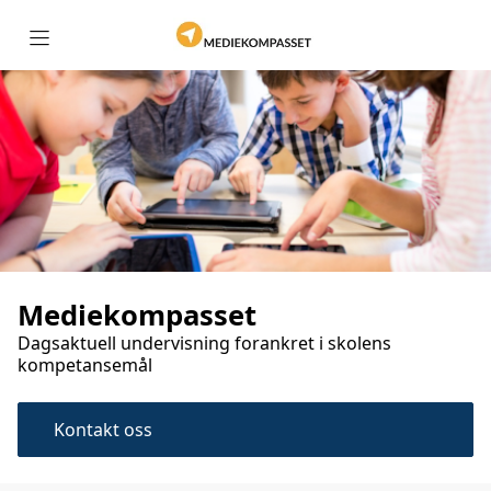
Hjem
Om Mediekompasset
Barneskolen
Ungdomskolen
Mediekompasset
Dagsaktuell undervisning forankret i skolens
kompetansemål
Videregående skole
Kontakt oss