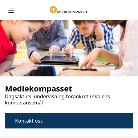
Hjem
Om Mediekompasset
Barneskolen
Ungdomskolen
Mediekompasset
Dagsaktuell undervisning forankret i skolens
kompetansemål
Videregående skole
Kontakt oss