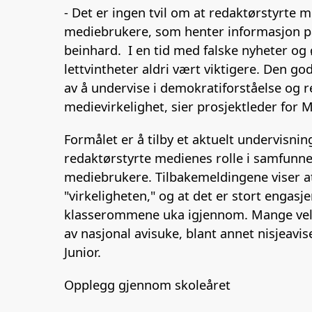
- Det er ingen tvil om at redaktørstyrt
mediebrukere, som henter informasjon p
beinhard. I en tid med falske nyheter og
lettvintheter aldri vært viktigere. Den g
av å undervise i demokratiforståelse og 
medievirkelighet, sier prosjektleder for
Formålet er å tilby et aktuelt undervisn
redaktørstyrte medienes rolle i samfunnet
mediebrukere. Tilbakemeldingene viser at
"virkeligheten," og at det er stort engasj
klasserommene uka igjennom. Mange velger
av nasjonal avisuke, blant annet nisjeavis
Junior.
Opplegg gjennom skoleåret