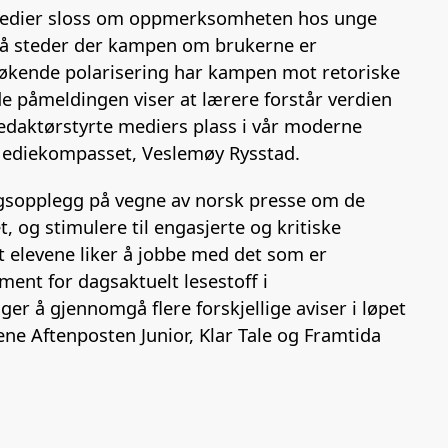
e medier sloss om oppmerksomheten hos unge
å steder der kampen om brukerne er
 økende polarisering har kampen mot retoriske
ode påmeldingen viser at lærere forstår verdien
redaktørstyrte mediers plass i vår moderne
 Mediekompasset, Veslemøy Rysstad.
ingsopplegg på vegne av norsk presse om de
, og stimulere til engasjerte og kritiske
 elevene liker å jobbe med det som er
ement for dagsaktuelt lesestoff i
 å gjennomgå flere forskjellige aviser i løpet
ene Aftenposten Junior, Klar Tale og Framtida