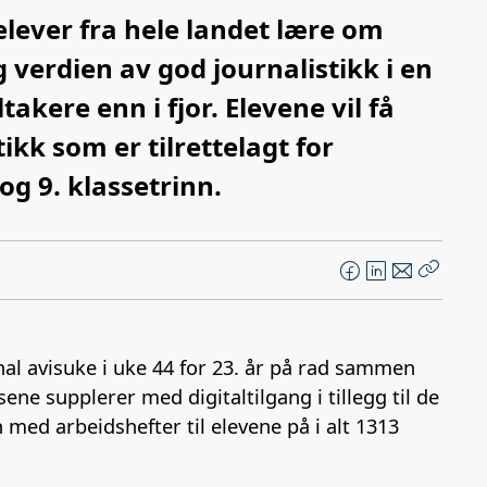
elever fra hele landet lære om
g verdien av god journalistikk i en
takere enn i fjor. Elevene vil få
ikk som er tilrettelagt for
og 9. klassetrinn.
F
L
E
Kopier
a
i
-
lenke
c
n
p
e
k
o
 avisuke i uke 44 for 23. år på rad sammen
b
e
s
ne supplerer med digitaltilgang i tillegg til de
o
d
t
d arbeidshefter til elevene på i alt 1313
o
I
k
n