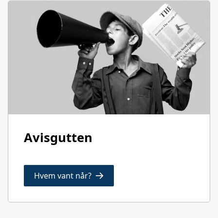
Avisgutten
Hvem vant når?