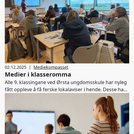
02.12.2025
|
Mediekompasset
Medier i klasseromma
Alle 9. klassingane ved Ørsta ungdomsskule har nyleg
fått oppleve å få ferske lokalaviser i hende. Desse har
vore utgangspunktet for å lære seg ulike sjangrar, og
har inspirert elevane til å skrive eigne saker.