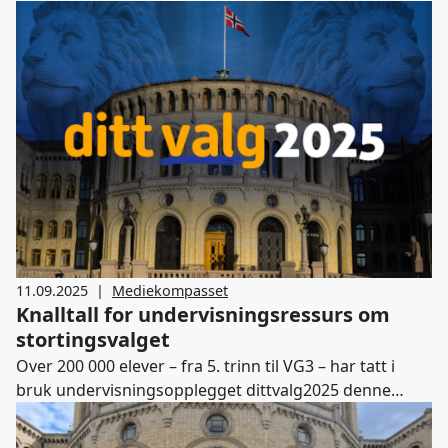
verktøyet Skoleaviser.no, og i fjor brukte over 187 000
elever denne ressursen. Så langt i høst er det etablert
144 nye skoleaviser – flesteparten på ungdomstrinnet.
11.09.2025
|
Mediekompasset
Knalltall for undervisningsressurs om
stortingsvalget
Over 200 000 elever – fra 5. trinn til VG3 – har tatt i
bruk undervisningsopplegget dittvalg2025 denne
høsten. Nesten 600 000 klikk på ressursens innhold
bekrefter et stort behov for faglig forankret og