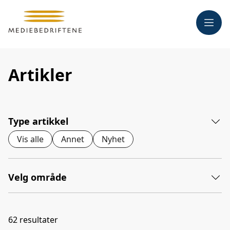
Meny
Artikler
Type artikkel
Vis alle
Annet
Nyhet
Velg område
62
resultater