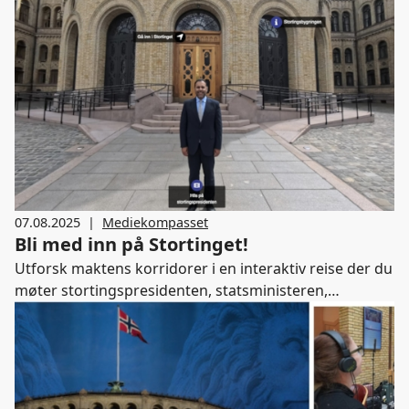
troverdig kunnskap om hvordan demokratiet vårt
fungerer.
07.08.2025
|
Mediekompasset
Bli med inn på Stortinget!
Utforsk maktens korridorer i en interaktiv reise der du
møter stortingspresidenten, statsministeren,
politikere, rådgivere og ikke minst en journalist og en
redaktør. Gjennom 20 korte videoer og infobokser får
elevene enkelt, men grundig innblikk i hva Stortinget
er og ikke er.