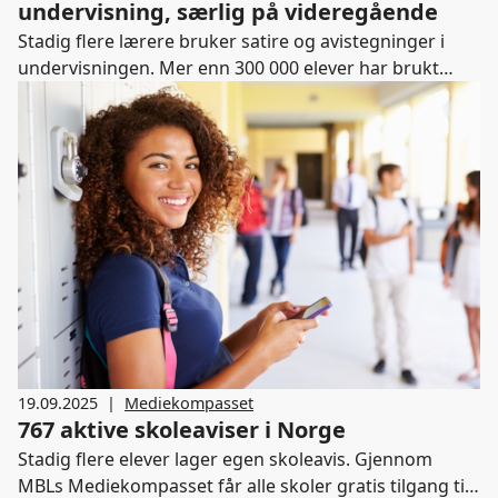
undervisning, særlig på videregående
Stadig flere lærere bruker satire og avistegninger i
undervisningen. Mer enn 300 000 elever har brukt
ressursen Avistegning og ytringsfrihet det siste
skoleåret – flesteparten av dem på videregående.
19.09.2025
|
Mediekompasset
767 aktive skoleaviser i Norge
Stadig flere elever lager egen skoleavis. Gjennom
MBLs Mediekompasset får alle skoler gratis tilgang til