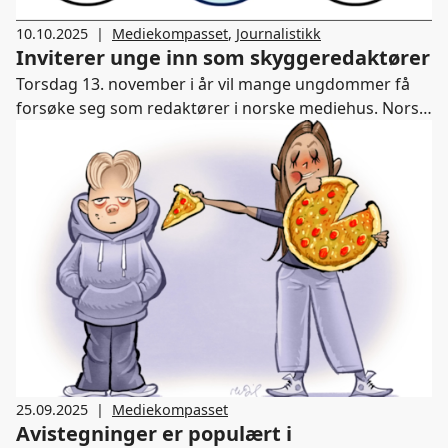
10.10.2025
|
Mediekompasset
,
Journalistikk
Inviterer unge inn som skyggeredaktører
Torsdag 13. november i år vil mange ungdommer få
forsøke seg som redaktører i norske mediehus. Norsk
Redaktørforening har oppfordret sine 820
medlemmer til å invitere inn unge skyggeredaktør.
Målet er å dele informasjon om hva redaktørrollen
innebærer og også lære mer om hvilke saker unge vil
prioritere i mediene.
25.09.2025
|
Mediekompasset
Avistegninger er populært i