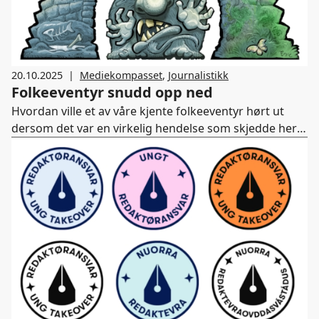
20.10.2025
|
Mediekompasset
,
Journalistikk
Folkeeventyr snudd opp ned
Hvordan ville et av våre kjente folkeeventyr hørt ut
dersom det var en virkelig hendelse som skjedde her
og nå? Under nasjonale avisuker i november får elever
fra første klasse på barneskolen til elever på
videregående skole forskjellige oppgaver rundt dette
som skal løses på journalistisk vis.