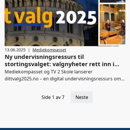
13.06.2025
|
Mediekompasset
Ny undervisningsressurs til
stortingsvalget: valgnyheter rett inn i
klasserommet
Mediekompasset og TV 2 Skole lanserer
dittvalg2025.no – en digital undervisningsressurs om
stortingsvalget. Dittvalg2025 er laget for elever på
mellomtrinnet, ungdomsskolen og videregående
Side 1 av 7
Neste
skole, og inneholder oppdatert fagstoff om
stortingsvalget, demokrati og ytringsfrihet -
kombinert med nyheter fra mediene. I år skjer dette i
samarbeid med norske aviser. Det betyr at elevene får
gratis tilgang til ekte, dagsaktuelle nyheter fra