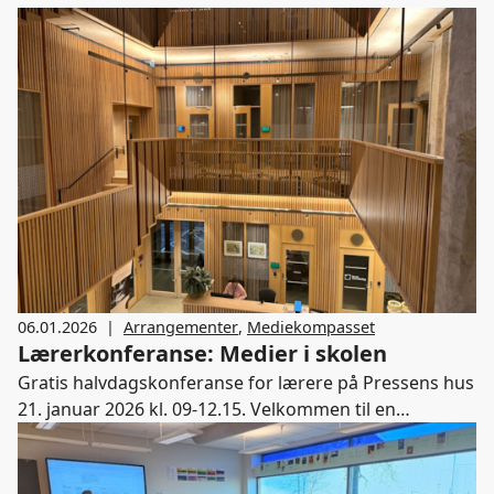
06.01.2026
|
Arrangementer
,
Mediekompasset
Lærerkonferanse: Medier i skolen
Gratis halvdagskonferanse for lærere på Pressens hus
21. januar 2026 kl. 09-12.15. Velkommen til en
inspirerende og tettpakket halvdagskonferanse med
lærere så vel som kjente medieaktører på scenen.