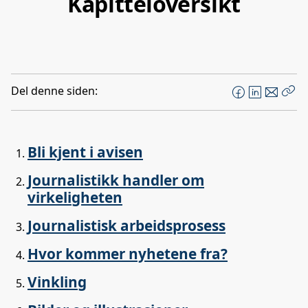
Kapitteloversikt
Del denne siden:
F
L
E
Kop
a
i
-
len
c
n
p
e
k
o
Bli kjent i avisen
b
e
s
Journalistikk handler om
o
d
t
virkeligheten
o
I
k
n
Journalistisk arbeidsprosess
Hvor kommer nyhetene fra?
Vinkling