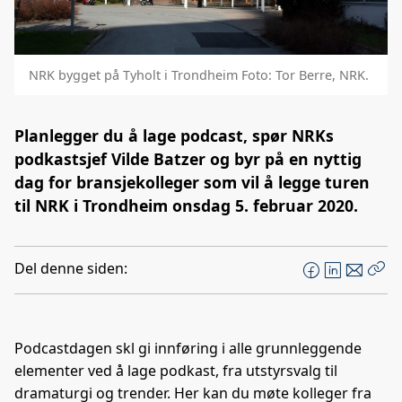
NRK bygget på Tyholt i Trondheim Foto: Tor Berre, NRK.
Planlegger du å lage podcast, spør NRKs
podkastsjef Vilde Batzer og byr på en nyttig
dag for bransjekolleger som vil å legge turen
til NRK i Trondheim onsdag 5. februar 2020.
Del denne siden:
F
L
E
Kop
a
i
-
len
c
n
p
e
k
o
Podcastdagen skl gi innføring i alle grunnleggende
b
e
s
elementer ved å lage podkast, fra utstyrsvalg til
o
d
t
dramaturgi og trender. Her kan du møte kolleger fra