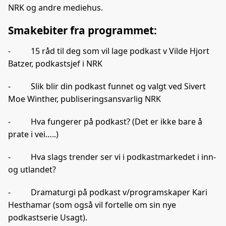
o
I
NRK og andre mediehus.
k
n
Smakebiter fra programmet:
- 15 råd til deg som vil lage podkast v Vilde Hjort
Batzer, podkastsjef i NRK
- Slik blir din podkast funnet og valgt ved Sivert
Moe Winther, publiseringsansvarlig NRK
- Hva fungerer på podkast? (Det er ikke bare å
prate i vei…..)
- Hva slags trender ser vi i podkastmarkedet i inn-
og utlandet?
- Dramaturgi på podkast v/programskaper Kari
Hesthamar (som også vil fortelle om sin nye
podkastserie Usagt).