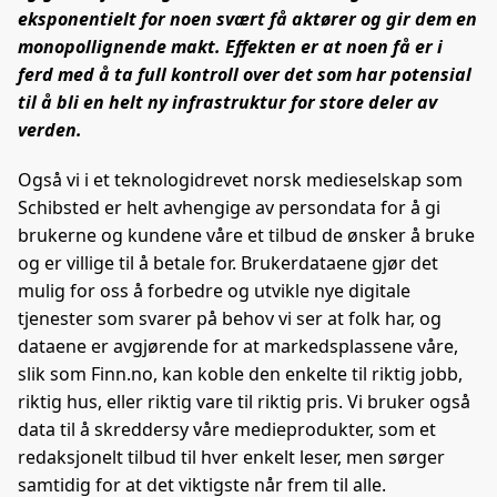
eksponentielt for noen svært få aktører og gir dem en
monopollignende makt. Effekten er at noen få er i
ferd med å ta full kontroll over det som har potensial
til å bli en helt ny infrastruktur for store deler av
verden.
Også vi i et teknologidrevet norsk medieselskap som
Schibsted er helt avhengige av persondata for å gi
brukerne og kundene våre et tilbud de ønsker å bruke
og er villige til å betale for. Brukerdataene gjør det
mulig for oss å forbedre og utvikle nye digitale
tjenester som svarer på behov vi ser at folk har, og
dataene er avgjørende for at markedsplassene våre,
slik som Finn.no, kan koble den enkelte til riktig jobb,
riktig hus, eller riktig vare til riktig pris. Vi bruker også
data til å skreddersy våre medieprodukter, som et
redaksjonelt tilbud til hver enkelt leser, men sørger
samtidig for at det viktigste når frem til alle.