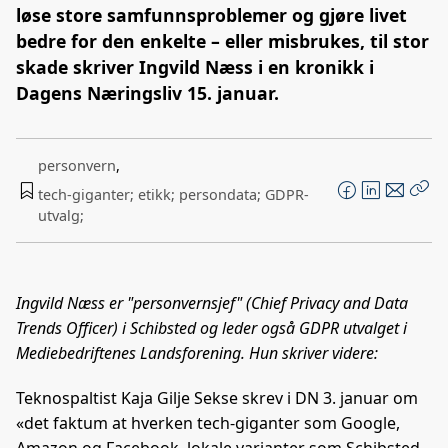
løse store samfunnsproblemer og gjøre livet
bedre for den enkelte – eller misbrukes, til stor
skade skriver Ingvild Næss i en kronikk i
Dagens Næringsliv 15. januar.
personvern
,
tech-giganter; etikk; persondata; GDPR-
F
L
E
Kop
utvalg;
a
i
-
len
c
n
p
e
k
o
b
e
s
Ingvild Næss er "personvernsjef" (Chief Privacy and Data
o
d
t
Trends Officer) i Schibsted og leder også GDPR utvalget i
o
I
Mediebedriftenes Landsforening. Hun skriver videre:
k
n
Teknospaltist Kaja Gilje Sekse skrev i DN 3. januar om
«det faktum at hverken tech-giganter som Google,
Amazon og Facebook, lokale varianter som Schibsted