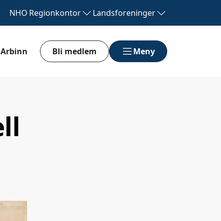
NHO
Regionkontor
Landsforeninger
Arbinn
Bli medlem
Meny
ll