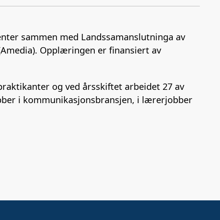
Kopier
a
i
-
lenke
c
n
p
e
k
o
ssenter sammen med Landssamanslutninga av
b
e
s
media). Opplæringen er finansiert av
o
d
t
o
I
k
n
praktikanter og ved årsskiftet arbeidet 27 av
obber i kommunikasjonsbransjen, i lærerjobber