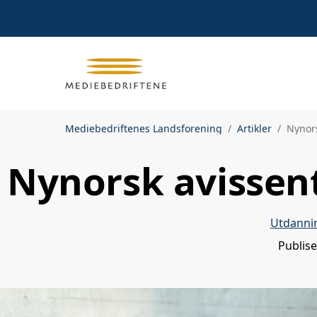
Mediebedriftenes Landsforening
Artikler
Nynors
Nynorsk avissente
Utdanni
Publis