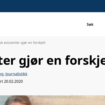
Søk
k avissenter gjør en forskjell
r gjør en forskje
ng
,
Journalistikk
ert
20.02.2020