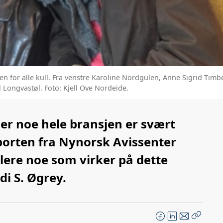
 for alle kull. Fra venstre Karoline Nordgulen, Anne Sigrid Timbe
Longvastøl. Foto: Kjell Ove Nordeide.
er noe hele bransjen er svært
porten fra Nynorsk Avissenter
ablere noe som virker på dette
di S. Øgrey.
F
L
E