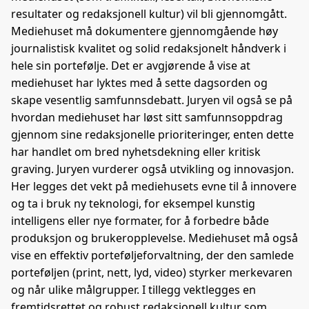
resultater og redaksjonell kultur) vil bli gjennomgått.
Mediehuset må dokumentere gjennomgående høy
journalistisk kvalitet og solid redaksjonelt håndverk i
hele sin portefølje. Det er avgjørende å vise at
mediehuset har lyktes med å sette dagsorden og
skape vesentlig samfunnsdebatt. Juryen vil også se på
hvordan mediehuset har løst sitt samfunnsoppdrag
gjennom sine redaksjonelle prioriteringer, enten dette
har handlet om bred nyhetsdekning eller kritisk
graving. Juryen vurderer også utvikling og innovasjon.
Her legges det vekt på mediehusets evne til å innovere
og ta i bruk ny teknologi, for eksempel kunstig
intelligens eller nye formater, for å forbedre både
produksjon og brukeropplevelse. Mediehuset må også
vise en effektiv porteføljeforvaltning, der den samlede
porteføljen (print, nett, lyd, video) styrker merkevaren
og når ulike målgrupper. I tillegg vektlegges en
fremtidsrettet og robust redaksjonell kultur som