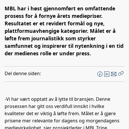
MBL har i høst gjennomført en omfattende
prosess for å fornye årets mediepriser.
Resultatet er et revidert formål og nye,
plattformuavhengige kategorier. Målet er å
løfte frem journalistikk som styrker
samfunnet og inspirerer til nytenkning i en tid
der medienes rolle er under press.
Del denne siden:
F
L
E
Kop
a
i
-
len
c
n
p
e
k
o
-Vi har vært opptatt av å lytte til bransjen. Denne
b
e
s
prosessen har gitt oss verdifull innsikt i hvilke
o
d
t
kvaliteter det er viktig å løfte frem. Målet er å gjøre
o
I
prisene mer relevante for dagens og morgendagens
k
n
medievirkelighet, sier prosjektleder i MBL Trine