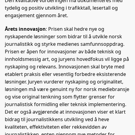
Den kvalitative vurderingen må dokumenteres med
tydelig og positiv utvikling i trafikktall, lesertall og
engasjement gjennom året.
Årets innovasjon
: Prisen skal hedre nye og
nyskapende løsninger som bidrar til å utvikle norsk
journalistikk og styrke medienes samfunnsoppdrag.
Prisen er åpen for innovasjoner av både teknisk og
innholdsmessig art, og juryens hovedfokus vil ligge på
nyskaping og relevans. Innovasjonen skal bryte med
etablert praksis eller vesentlig forbedre eksisterende
løsninger. Juryen vurderer nyskaping og originalitet,
løsningen må være genuint ny for norsk mediebransje
og vise original tenkning som flytter grenser for
journalistisk formidling eller teknisk implementering.
Det er også avgjørende at innovasjonen viser et klart
bidrag til journalistikkens utvikling ved å heve
kvaliteten, effektiviteten eller rekkevidden av
journalistikken, enten gjennom nye metoder for