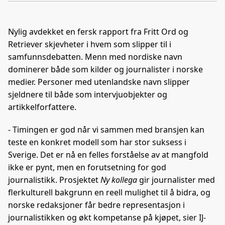
a
i
-
len
c
n
p
e
k
o
Nylig avdekket en fersk rapport fra Fritt Ord og
b
e
s
Retriever skjevheter i hvem som slipper til i
o
d
t
samfunnsdebatten. Menn med nordiske navn
o
I
dominerer både som kilder og journalister i norske
k
n
medier. Personer med utenlandske navn slipper
sjeldnere til både som intervjuobjekter og
artikkelforfattere.
- Timingen er god når vi sammen med bransjen kan
teste en konkret modell som har stor suksess i
Sverige. Det er nå en felles forståelse av at mangfold
ikke er pynt, men en forutsetning for god
journalistikk. Prosjektet
Ny kollega
gir journalister med
flerkulturell bakgrunn en reell mulighet til å bidra, og
norske redaksjoner får bedre representasjon i
journalistikken og økt kompetanse på kjøpet, sier IJ-