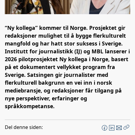
“Ny kollega” kommer til Norge. Prosjektet gir
redaksjoner mulighet til å bygge flerkulturelt
mangfold og har hatt stor suksess i Sverige.
Institutt for journalistikk (IJ) og MBL lanserer i
2026 pilotprosjektet Ny kollega i Norge, basert
på et dokumentert vellykket program fra
Sverige. Satsingen gir journalister med
flerkulturell bakgrunn en vei inn i norsk
mediebransje, og redaksjoner får tilgang på
nye perspektiver, erfaringer og
språkkompetanse.
Del denne siden:
F
L
E
Kop