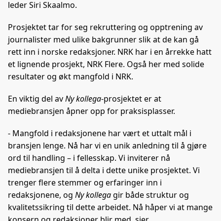
leder Siri Skaalmo.
Prosjektet tar for seg rekruttering og opptrening av
journalister med ulike bakgrunner slik at de kan gå
rett inn i norske redaksjoner. NRK har i en årrekke hatt
et lignende prosjekt, NRK Flere. Også her med solide
resultater og økt mangfold i NRK.
En viktig del av
Ny kollega
-prosjektet er at
mediebransjen åpner opp for praksisplasser.
- Mangfold i redaksjonene har vært et uttalt mål i
bransjen lenge. Nå har vi en unik anledning til å gjøre
ord til handling – i fellesskap. Vi inviterer nå
mediebransjen til å delta i dette unike prosjektet.
Vi
trenger flere stemmer og erfaringer inn i
redaksjonene, og
Ny kollega
gir både struktur og
kvalitetssikring til dette arbeidet. Nå håper vi at mange
konsern og redaksjoner blir med, sier