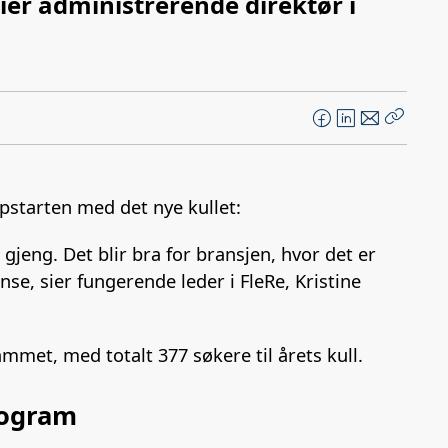
sier administrerende direktør i
F
L
E
Kopier
a
i
-
lenke
c
n
p
e
k
o
ppstarten med det nye kullet:
b
e
s
o
d
t
 gjeng. Det blir bra for bransjen, hvor det er
o
I
se, sier fungerende leder i FleRe, Kristine
k
n
met, med totalt 377 søkere til årets kull.
program