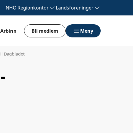
NHO
Regionkontor
Landsforeninger
Arbinn
Bli medlem
Meny
til Dagbladet
-