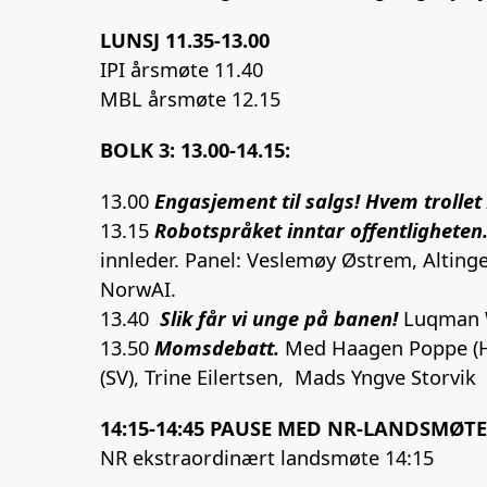
LUNSJ 11.35-13.00
IPI årsmøte 11.40
MBL årsmøte 12.15
BOLK 3: 13.00-14.15:
13.00
Engasjement til salgs! Hvem trollet
13.15
Robotspråket inntar offentligheten
innleder. Panel: Veslemøy Østrem, Altinget
NorwAI.
13.40
Slik får vi unge på banen!
Luqman W
13.50
Momsdebatt.
Med Haagen Poppe (H)
(SV), Trine Eilertsen, Mads Yngve Storvik
14:15-14:45 PAUSE MED NR-LANDSMØT
NR ekstraordinært landsmøte 14:15