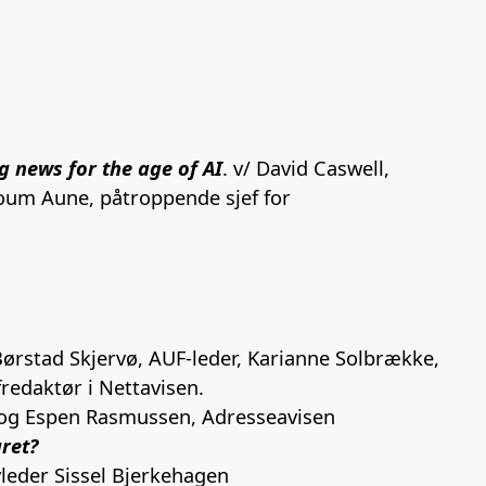
ng news for the age of AI
. v/ David Caswell,
oum Aune, påtroppende sjef for
ørstad Skjervø, AUF-leder, Karianne Solbrække,
redaktør i Nettavisen.
n og Espen Rasmussen, Adresseavisen
ret?
leder Sissel Bjerkehagen