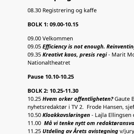
08.30 Registrering og kaffe
BOLK 1: 09.00-10.15
09.00 Velkommen
09.05
Efficiency is not enough. Reinventi
09.35
Kreativt kaos, presis regi
- Marit M
Nationaltheatret
Pause 10.10-10.25
BOLK 2: 10.25-11.30
10.25
Hvem orker offentligheten?
Gaute B
nyhetsredaktør i TV 2. Frode Hansen, sjef
10.50
Kloakkavsløringen
- Lajla Ellingse
11.00
Må vi tenke nytt om redaktøransva
11.25
Utdeling av Årets avistegning
v/jury