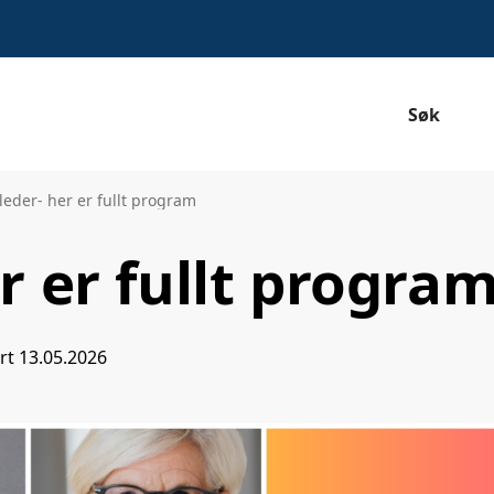
Søk
eder- her er fullt program
r er fullt progra
ert
13.05.2026