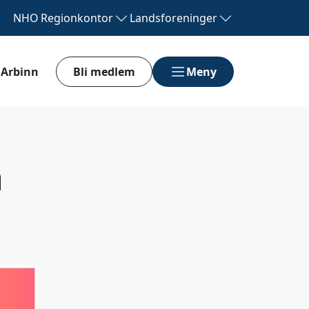
NHO
Regionkontor
Landsforeninger
Arbinn
Bli medlem
Meny
m