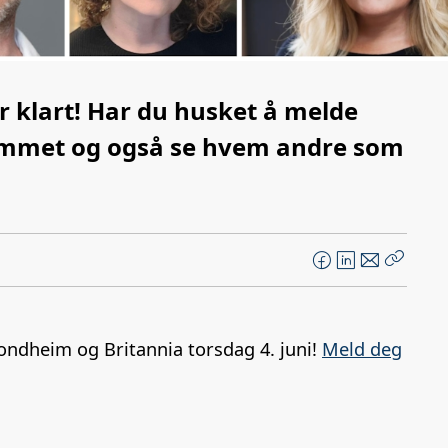
 klart! Har du husket å melde
ammet og også se hvem andre som
F
L
E
Kopier
a
i
-
lenke
c
n
p
e
k
o
rondheim og Britannia torsdag 4. juni!
Meld deg
b
e
s
o
d
t
o
I
k
n