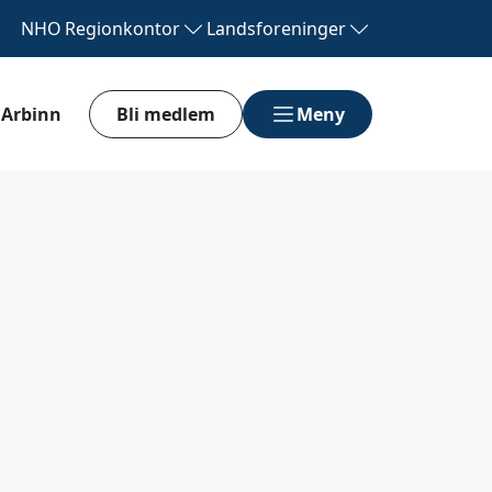
NHO
Regionkontor
Landsforeninger
Arbinn
Bli medlem
Meny