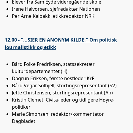
Elever fra Sam Eyde videregående skole
Irene Halvorsen, sjefredaktør Nationen
Per Arne Kalbakk, etikkredaktør NRK
12.00 - "...SIER EN ANONYM KILDE." Om politisk
journalistikk og etikk
Bård Folke Fredriksen, statssekretær
kulturdepartementet (H)
Dagrun Eriksen, første nestleder KrF
Bård Vegar Solhjell, stortingsrepresentant (SV)
Jette Christensen, stortingsrepresentant (Ap)
Kristin Clemet, Civita-leder og tidligere Høyre-
politiker
Marie Simonsen, redaktør/kommentator
Dagbladet