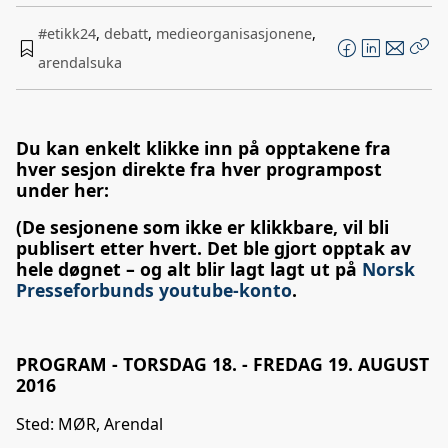
#etikk24
,
debatt
,
medieorganisasjonene
,
F
L
E
arendalsuka
Kop
a
i
-
len
c
n
p
e
k
o
Du kan enkelt klikke inn på opptakene fra
b
e
s
hver sesjon direkte fra hver programpost
o
d
t
under her:
o
I
(De sesjonene som ikke er klikkbare, vil bli
k
n
publisert etter hvert. Det ble gjort opptak av
hele døgnet – og alt blir lagt lagt ut på
Norsk
Presseforbunds youtube-konto
.
PROGRAM - TORSDAG 18. - FREDAG 19. AUGUST
2016
Sted: MØR, Arendal