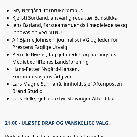
Gry Nergård, forbrukerombud
Kjersti Sortland, ansvarlig redaktør Budstikka
Jens Barland, førsteamanuensis i medieledelse og
innovasjon ved NTNU
Alf Bjarne Johnsen, journalist i VG og leder for
Pressens Faglige Utvalg
Pernille Børset, fagsjef medie- og næringsjus
Mediebedriftenes Landsforening
Hans-Petter Nygård-Hansen,
kommunikasjonsrådgiver
Lars Magne Sunnanå, innholdssjef Aftenposten
Brand Studio
Lars Helle, sjefredaktør Stavanger Aftenblad
21.00 - ULØSTE DRAP OG VANSKELIGE VALG.
Podcasten Uløst var en ny måte å formidle