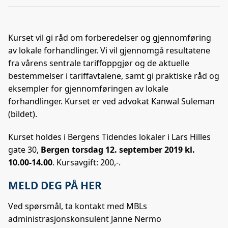
Kop
a
i
-
len
c
n
p
e
k
o
Kurset vil gi råd om forberedelser og gjennomføring
b
e
s
av lokale forhandlinger. Vi vil gjennomgå resultatene
o
d
t
fra vårens sentrale tariffoppgjør og de aktuelle
o
I
bestemmelser i tariffavtalene, samt gi praktiske råd og
k
n
eksempler for gjennomføringen av lokale
forhandlinger. Kurset er ved advokat Kanwal Suleman
(bildet).
Kurset holdes i Bergens Tidendes lokaler i Lars Hilles
gate 30,
Bergen torsdag 12. september 2019 kl.
10.00-14.00
. Kursavgift: 200,-.
MELD DEG PÅ HER
Ved spørsmål, ta kontakt med MBLs
administrasjonskonsulent Janne Nermo