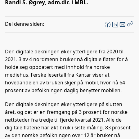
Randi S. Øgrey, adm.dir. i MBL.
Del denne siden:
F
L
E
Kop
a
i
-
len
c
n
p
e
k
o
Den digitale dekningen øker ytterligere fra 2020 til
b
e
s
2021. 3 av 4 nordmenn bruker nå digitale flater for å
o
d
t
holde seg oppdatert med innhold fra norske
o
I
mediehus. Ferske lesertall fra Kantar viser at
k
n
hovedandelen av bruken skjer på mobil, hvor nå 64
prosent av befolkningen daglig benytter mobilen.
Den digitale dekningen øker ytterligere på slutten
året, og det er en fremgang på 3 prosent for norske
nettsteder fra tredje til fjerde kvartal 2021. Alle de
digitale flatene har økt bruk i siste måling. 83 prosent
av den norske befolkningen over 12 år bruker nå