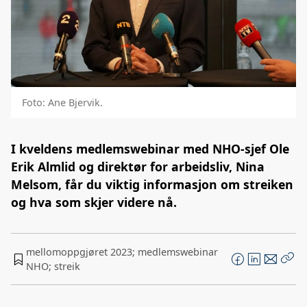
Foto: Ane Bjervik.
I kveldens medlemswebinar med NHO-sjef Ole
Erik Almlid og direktør for arbeidsliv, Nina
Melsom, får du viktig informasjon om streiken
og hva som skjer videre nå.
mellomoppgjøret 2023; medlemswebinar
F
L
E
NHO; streik
Kop
a
i
-
len
c
n
p