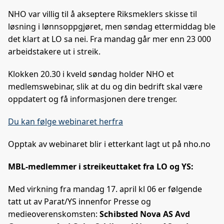
e
k
o
NHO var villig til å akseptere Riksmeklers skisse til
b
e
s
løsning i lønnsoppgjøret, men søndag ettermiddag ble
o
d
t
det klart at LO sa nei. Fra mandag går mer enn 23 000
o
I
arbeidstakere ut i streik.
k
n
Klokken 20.30 i kveld søndag holder NHO et
medlemswebinar, slik at du og din bedrift skal være
oppdatert og få informasjonen dere trenger.
Du kan følge webinaret herfra
Opptak av webinaret blir i etterkant lagt ut på nho.no
MBL-medlemmer i streikeuttaket fra LO og YS:
Med virkning fra mandag 17. april kl 06 er følgende
tatt ut av Parat/YS innenfor Presse og
medieoverenskomsten:
Schibsted Nova AS Avd