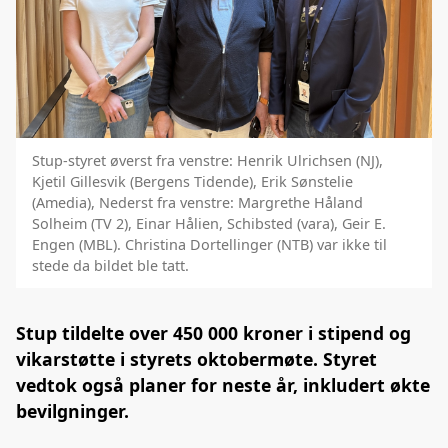
Stup-styret øverst fra venstre: Henrik Ulrichsen (NJ),
Kjetil Gillesvik (Bergens Tidende), Erik Sønstelie
(Amedia), Nederst fra venstre: Margrethe Håland
Solheim (TV 2), Einar Hålien, Schibsted (vara), Geir E.
Engen (MBL). Christina Dortellinger (NTB) var ikke til
stede da bildet ble tatt.
Stup tildelte over 450 000 kroner i stipend og
vikarstøtte i styrets oktobermøte. Styret
vedtok også planer for neste år, inkludert økte
bevilgninger.