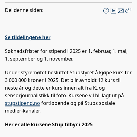
Del denne siden:
F
L
E
Kop
a
i
-
len
c
n
p
e
k
o
Se tildelingene her
b
e
s
o
d
t
Søknadsfrister for stipend i 2025 er 1. februar, 1. mai,
o
I
1. september og 1. november.
k
n
Under styremøtet besluttet Stupstyret å kjøpe kurs for
3 000 000 kroner i 2025. Det blir avholdt 12 kurs til
neste år og dette er kurs innen alt fra KI og
sensorjournalistikk til foto. Kursene vil bli lagt ut på
stupstipend.no
fortløpende og på Stups sosiale
medier-kanaler.
Her er alle kursene Stup tilbyr i 2025