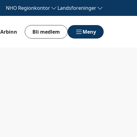
NHO
Regionkontor
Landsforeninger
Arbinn
Bli medlem
Meny