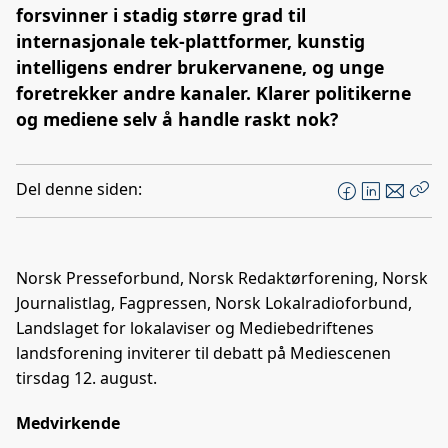
forsvinner i stadig større grad til
internasjonale tek-plattformer, kunstig
intelligens endrer brukervanene, og unge
foretrekker andre kanaler. Klarer politikerne
og mediene selv å handle raskt nok?
Del denne siden:
F
L
E
Kop
a
i
-
len
c
n
p
e
k
o
Norsk Presseforbund, Norsk Redaktørforening, Norsk
b
e
s
Journalistlag, Fagpressen, Norsk Lokalradioforbund,
o
d
t
Landslaget for lokalaviser og Mediebedriftenes
o
I
landsforening inviterer til debatt på Mediescenen
k
n
tirsdag 12. august.
Medvirkende