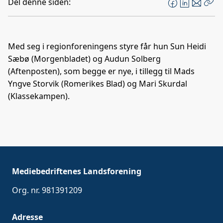
Del denne siden:
F
L
E
Kop
a
i
-
len
c
n
p
e
k
o
Med seg i regionforeningens styre får hun Sun Heidi
b
e
s
Sæbø (Morgenbladet) og Audun Solberg
o
d
t
(Aftenposten), som begge er nye, i tillegg til Mads
o
I
Yngve Storvik (Romerikes Blad) og Mari Skurdal
k
n
(Klassekampen).
Mediebedriftenes Landsforening
Org. nr. 981391209
Adresse