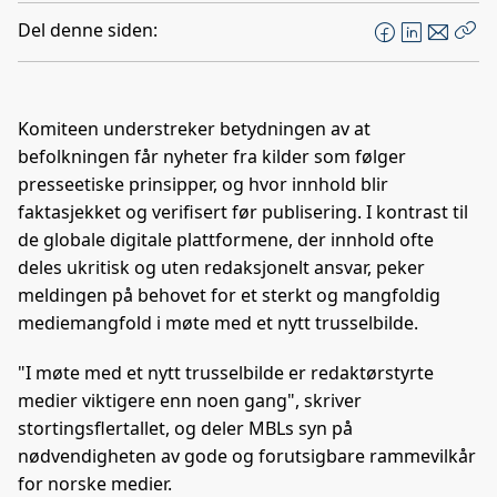
Del denne siden:
F
L
E
Kop
a
i
-
len
c
n
p
e
k
o
Komiteen understreker betydningen av at
b
e
s
befolkningen får nyheter fra kilder som følger
o
d
t
presseetiske prinsipper, og hvor innhold blir
o
I
faktasjekket og verifisert før publisering. I kontrast til
k
n
de globale digitale plattformene, der innhold ofte
deles ukritisk og uten redaksjonelt ansvar, peker
meldingen på behovet for et sterkt og mangfoldig
mediemangfold i møte med et nytt trusselbilde.
"I møte med et nytt trusselbilde er redaktørstyrte
medier viktigere enn noen gang", skriver
stortingsflertallet, og deler MBLs syn på
nødvendigheten av gode og forutsigbare rammevilkår
for norske medier.