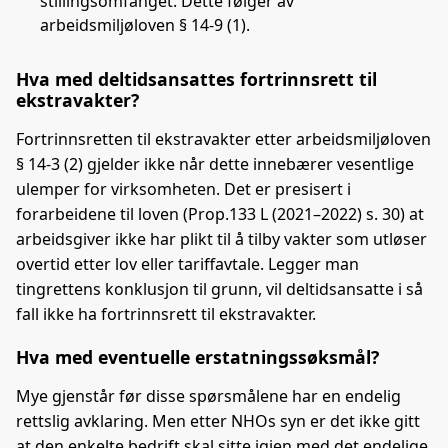
stillingsomfanget. Dette følger av
arbeidsmiljøloven § 14-9 (1).
Hva med deltidsansattes fortrinnsrett til
ekstravakter?
Fortrinnsretten til ekstravakter etter arbeidsmiljøloven
§ 14-3 (2) gjelder ikke når dette innebærer vesentlige
ulemper for virksomheten. Det er presisert i
forarbeidene til loven (Prop.133 L (2021–2022) s. 30) at
arbeidsgiver ikke har plikt til å tilby vakter som utløser
overtid etter lov eller tariffavtale. Legger man
tingrettens konklusjon til grunn, vil deltidsansatte i så
fall ikke ha fortrinnsrett til ekstravakter.
Hva med eventuelle erstatningssøksmål?
Mye gjenstår før disse spørsmålene har en endelig
rettslig avklaring. Men etter NHOs syn er det ikke gitt
at den enkelte bedrift skal sitte igjen med det endelige