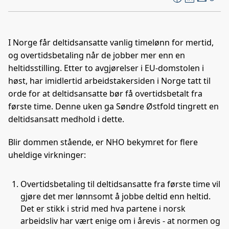
F
L
E
Kop
a
i
-
len
c
n
p
e
k
o
I Norge får deltidsansatte vanlig timelønn for mertid,
b
e
s
og overtidsbetaling når de jobber mer enn en
o
d
t
heltidsstilling. Etter to avgjørelser i EU-domstolen i
o
I
høst, har imidlertid arbeidstakersiden i Norge tatt til
k
n
orde for at deltidsansatte bør få overtidsbetalt fra
første time. Denne uken ga Søndre Østfold tingrett en
deltidsansatt medhold i dette.
Blir dommen stående, er NHO bekymret for flere
uheldige virkninger:
Overtidsbetaling til deltidsansatte fra første time vil
gjøre det mer lønnsomt å jobbe deltid enn heltid.
Det er stikk i strid med hva partene i norsk
arbeidsliv har vært enige om i årevis - at normen og