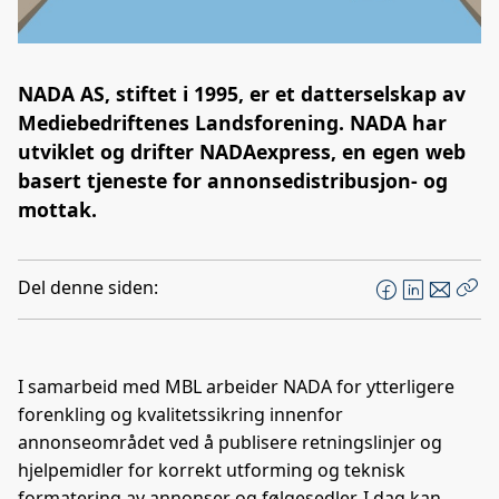
NADA AS, stiftet i 1995, er et datterselskap av
Mediebedriftenes Landsforening. NADA har
utviklet og drifter NADAexpress, en egen web
basert tjeneste for annonsedistribusjon- og
mottak.
Del denne siden:
F
L
E
Kop
a
i
-
len
c
n
p
e
k
o
I samarbeid med MBL arbeider NADA for ytterligere
b
e
s
forenkling og kvalitetssikring innenfor
o
d
t
annonseområdet ved å publisere retningslinjer og
o
I
hjelpemidler for korrekt utforming og teknisk
k
n
formatering av annonser og følgesedler. I dag kan