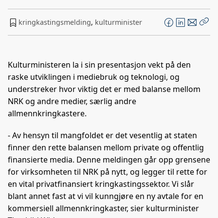
kringkastingsmelding
,
kulturminister
F
L
E
Kop
a
i
-
len
c
n
p
e
k
o
Kulturministeren la i sin presentasjon vekt på den
b
e
s
raske utviklingen i mediebruk og teknologi, og
o
d
t
understreker hvor viktig det er med balanse mellom
o
I
NRK og andre medier, særlig andre
k
n
allmennkringkastere.
- Av hensyn til mangfoldet er det vesentlig at staten
finner den rette balansen mellom private og offentlig
finansierte media. Denne meldingen går opp grensene
for virksomheten til NRK på nytt, og legger til rette for
en vital privatfinansiert kringkastingssektor. Vi slår
blant annet fast at vi vil kunngjøre en ny avtale for en
kommersiell allmennkringkaster, sier kulturminister