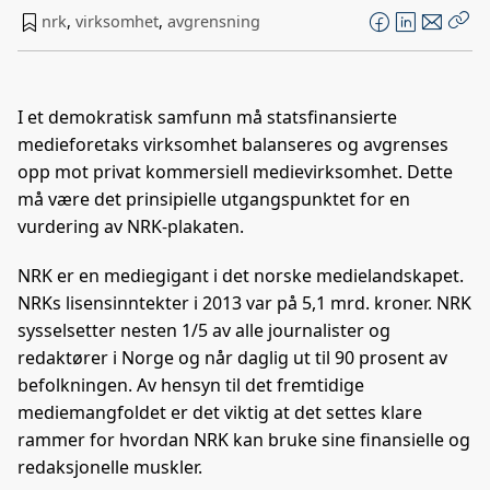
nrk
,
virksomhet
,
avgrensning
F
L
E
Kop
a
i
-
len
c
n
p
e
k
o
I et demokratisk samfunn må statsfinansierte
b
e
s
medieforetaks virksomhet balanseres og avgrenses
o
d
t
opp mot privat kommersiell medievirksomhet. Dette
o
I
må være det prinsipielle utgangspunktet for en
k
n
vurdering av NRK-plakaten.
NRK er en mediegigant i det norske medielandskapet.
NRKs lisensinntekter i 2013 var på 5,1 mrd. kroner. NRK
sysselsetter nesten 1/5 av alle journalister og
redaktører i Norge og når daglig ut til 90 prosent av
befolkningen. Av hensyn til det fremtidige
mediemangfoldet er det viktig at det settes klare
rammer for hvordan NRK kan bruke sine finansielle og
redaksjonelle muskler.