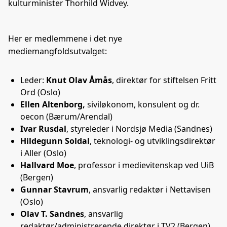
kulturminister Thorhild Widvey.
Her er medlemmene i det nye
mediemangfoldsutvalget:
Leder:
Knut Olav Åmås
, direktør for stiftelsen Fritt
Ord (Oslo)
Ellen Altenborg,
siviløkonom, konsulent og dr.
oecon (Bærum/Arendal)
Ivar Rusdal
, styreleder i Nordsjø Media (Sandnes)
Hildegunn Soldal
, teknologi- og utviklingsdirektør
i Aller (Oslo)
Hallvard Moe
, professor i medievitenskap ved UiB
(Bergen)
Gunnar Stavrum
, ansvarlig redaktør i Nettavisen
(Oslo)
Olav T. Sandnes
, ansvarlig
redaktør/administrerende direktør i TV2 (Bergen)