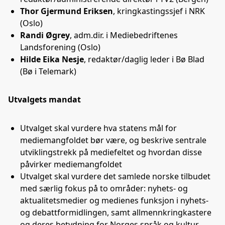
Thor Gjermund Eriksen
, kringkastingssjef i NRK
(Oslo)
Randi Øgrey
, adm.dir. i Mediebedriftenes
Landsforening (Oslo)
Hilde Eika Nesje
, redaktør/daglig leder i Bø Blad
(Bø i Telemark)
Utvalgets mandat
Utvalget skal vurdere hva statens mål for
mediemangfoldet bør være, og beskrive sentrale
utviklingstrekk på mediefeltet og hvordan disse
påvirker mediemangfoldet
Utvalget skal vurdere det samlede norske tilbudet
med særlig fokus på to områder: nyhets- og
aktualitetsmedier og medienes funksjon i nyhets-
og debattformidlingen, samt allmennkringkastere
og deres betydning for Norges språk og kultur.