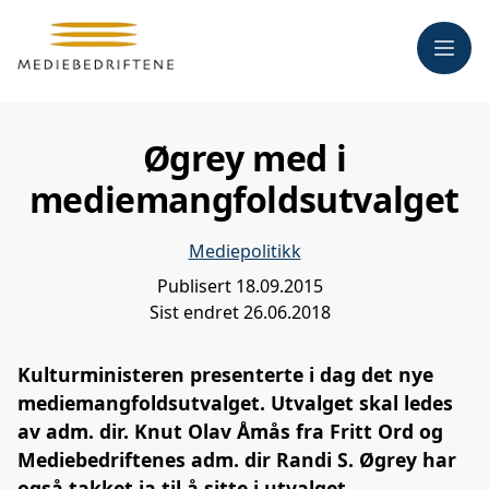
Meny
Øgrey med i
mediemangfoldsutvalget
Mediepolitikk
Publisert
18.09.2015
Sist endret
26.06.2018
Kulturministeren presenterte i dag det nye
mediemangfoldsutvalget. Utvalget skal ledes
av adm. dir. Knut Olav Åmås fra Fritt Ord og
Mediebedriftenes adm. dir Randi S. Øgrey har
også takket ja til å sitte i utvalget.