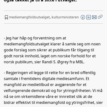
mediemangfoldsutvalget
,
kulturministeren
F
L
E
Kop
a
i
-
len
c
n
p
e
k
o
- Jeg har håp og forventning om at
b
e
s
mediemangfoldsutvalget klarer å samle seg om noen
o
d
t
gode forslag som sikrer at publikum får tilgang til
o
I
godt norsk innhold, laget om norske forhold for et
k
n
norsk publikum, sier Randi S. Øgrey fra MBL.
- Regjeringen vil legge til rette for en bred offentlig
samtale i fremtidens digitale mediesamfunn. Et
mangfold av medietilbud er avgjørende for et
velfungerende demokrati og for ytringsfriheten. Vi må
nå se om virkemidlene våre er innrettet slik at de
bidrar effektivt til mediemangfold og ytringsfrihet, sier