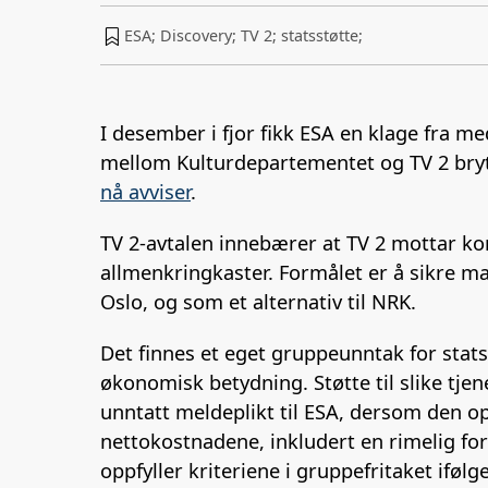
ESA; Discovery; TV 2; statsstøtte;
I desember i fjor fikk ESA en klage fra m
mellom Kulturdepartementet og TV 2 bryt
nå avviser
.
TV 2-avtalen innebærer at TV 2 mottar k
allmenkringkaster. Formålet er å sikre m
Oslo, og som et alternativ til NRK.
Det finnes et eget gruppeunntak for stats
økonomisk betydning. Støtte til slike tje
unntatt meldeplikt til ESA, dersom den opp
nettokostnadene, inkludert en rimelig fort
oppfyller kriteriene i gruppefritaket ifølg