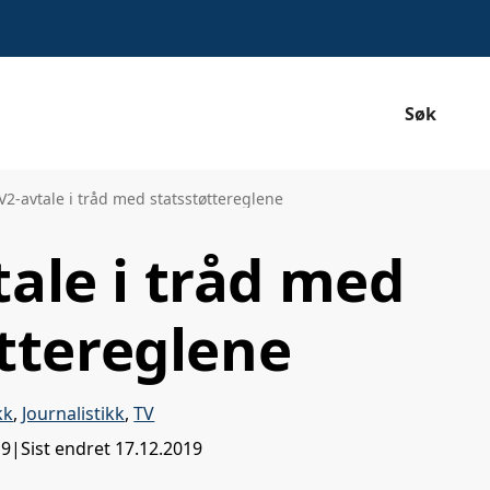
Søk
V2-avtale i tråd med statsstøttereglene
tale i tråd med
ttereglene
kk
,
Journalistikk
,
TV
19
|
Sist endret
17.12.2019