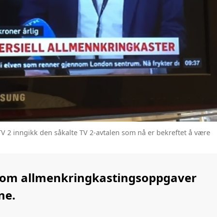
V 2 inngikk den såkalte TV 2-avtalen som nå er bekreftet å være
n om allmenkringkastingsoppgaver
ne.