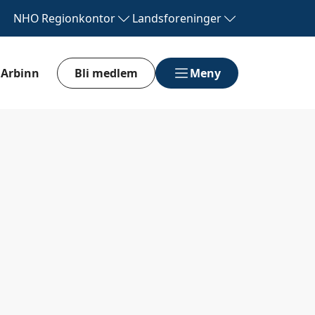
NHO
Regionkontor
Landsforeninger
Arbinn
Bli medlem
Meny