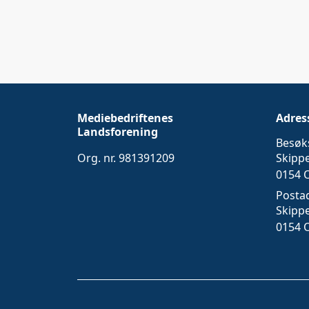
Mediebedriftenes
Adres
Landsforening
Besøk
Org. nr. 981391209
Skipp
0154 
Posta
Skipp
0154 