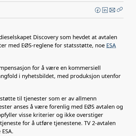
F
L
E
Kopier
a
i
-
lenke
c
n
p
e
k
o
edieselskapet Discovery som hevdet at avtalen
b
e
s
er med EØS-reglene for statsstøtte, noe
ESA
o
d
t
o
I
k
n
ompensasjon for å være en kommersiell
angfold i nyhetsbildet, med produksjon utenfor
støtte til tjenester som er av allmenn
nester anses å være forenlig med EØS avtalen og
fyller visse kriterier og ikke overstiger
jeneste for å utføre tjenestene. TV 2-avtalen
e ESA.