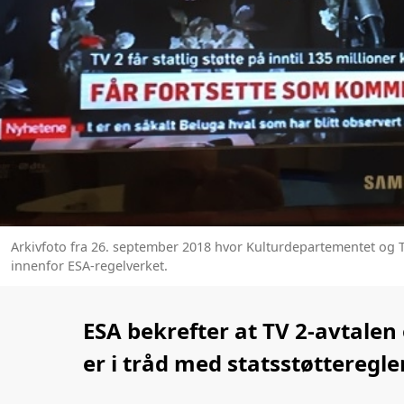
Arkivfoto fra 26. september 2018 hvor Kulturdepartementet og T
innenfor ESA-regelverket.
ESA bekrefter at TV 2-avtale
er i tråd med statsstøtteregle