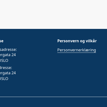
se
Personvern og vilkår
sadresse:
Personvernerklæring
ergata 24
OSLO
dresse:
ergata 24
OSLO