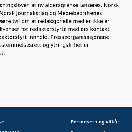
e
k
o
ysningsloven at ny aldersgrense lanseres. Norsk
b
e
s
Norsk Journalistlag og Mediebedriftenes
o
d
t
ære tvil om at redaksjonelle medier ikke er
o
I
ekvenser for redaktørstyrte mediers kontakt
k
n
edaktørstyrt innhold. Presseorganisasjonene
estemmelsesrett og ytringsfrihet er
et.
se
Personvern og vilkår