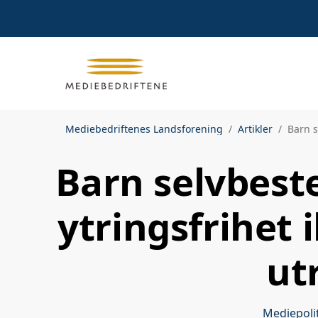
Mediebedriftenes Landsforening
Artikler
Barn s
Barn selvbest
ytringsfrihet 
ut
Mediepoli