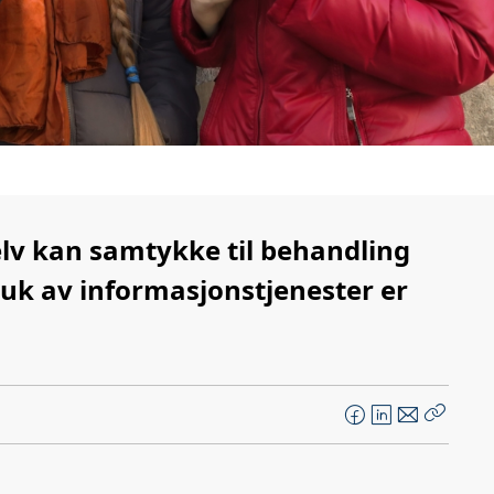
elv kan samtykke til behandling
uk av informasjonstjenester er
F
L
E
Kopier
a
i
-
lenke
c
n
p