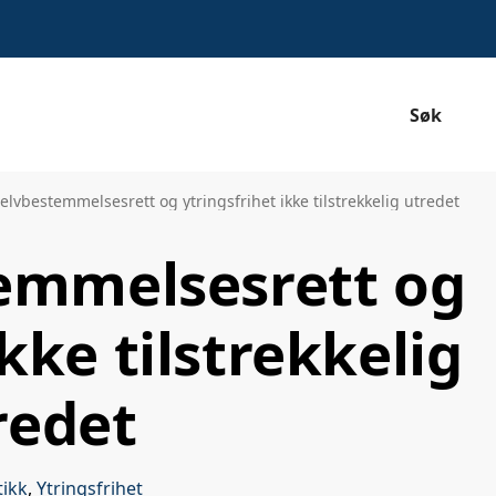
Søk
elvbestemmelsesrett og ytringsfrihet ikke tilstrekkelig utredet
emmelsesrett og
ikke tilstrekkelig
redet
tikk
,
Ytringsfrihet