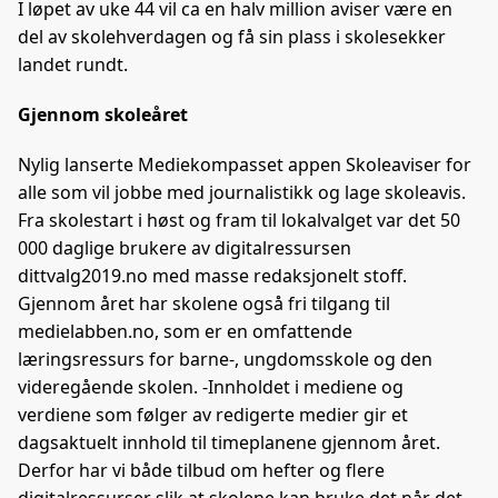
I løpet av uke 44 vil ca en halv million aviser være en
del av skolehverdagen og få sin plass i skolesekker
landet rundt.
Gjennom skoleåret
Nylig lanserte Mediekompasset appen Skoleaviser for
alle som vil jobbe med journalistikk og lage skoleavis.
Fra skolestart i høst og fram til lokalvalget var det 50
000 daglige brukere av digitalressursen
dittvalg2019.no med masse redaksjonelt stoff.
Gjennom året har skolene også fri tilgang til
medielabben.no, som er en omfattende
læringsressurs for barne-, ungdomsskole og den
videregående skolen. -Innholdet i mediene og
verdiene som følger av redigerte medier gir et
dagsaktuelt innhold til timeplanene gjennom året.
Derfor har vi både tilbud om hefter og flere
digitalressurser slik at skolene kan bruke det når det