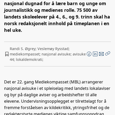
nasjonal dugnad for å lære barn og unge om
journalistikk og medienes rolle. 75 500 av
landets skoleelever på 4., 6., og 9. trinn skal ha
norsk redaksjonelt innhold på timeplanen i en
hel uke.
Randi S. Øgrey; Veslemøy Rysstad;
mediekompasset; nasjonal avisuke; avisuke
F
L
E
Kop
44; lokaldemokrati;
a
i
-
len
c
n
p
e
k
o
b
e
s
Det er 22. gang Mediekompasset (MBL) arrangerer
o
d
t
nasjonal avisuke i et spleiselag med landets lokalaviser
o
I
og byr på daglige aviser og arbeidshefter til alle
k
n
elevene. Undervisningsopplegget er tilrettelagt for å
fremme forståelsen av kildekritikk, ytringsfrihet og de
redaktørstyrte medienes viktige samfunnsoppdrag.