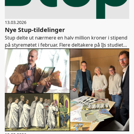
13.03.2026
Nye Stup-tildelinger
Stup delte ut nærmere en halv million kroner i stipend
på styremøtet i februar. Flere deltakere på IJs studietur
til Silicon Valley fikk støtte, og det ble også gitt stipend
til blant annet masterstudier i Australia, IRMs
Washingtonseminar, skrivekurs mm. I tillegg ble det
tildelt vikarstøtte til to redaksjoner.