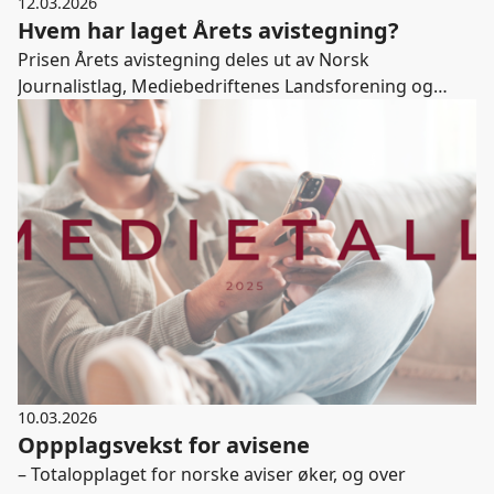
12.03.2026
Hvem har laget Årets avistegning?
Prisen Årets avistegning deles ut av Norsk
Journalistlag, Mediebedriftenes Landsforening og
Norsk Redaktørforening i fellesskap. Nå inviterer vi til
å sende inn gode kandidater fra fjoråret. Frist for
innsending er 26. mars.
10.03.2026
Oppplagsvekst for avisene
– Totalopplaget for norske aviser øker, og over