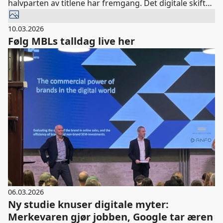
halvparten av titlene har fremgang. Det digitale skiftet
fortsetter, tre av fire abonnement er nå heldigitale og
det rene digitalopplaget nærmer seg to millioner.
10.03.2026
Dette viser at nordmenn både verdsetter og betaler
Følg MBLs talldag live her
for journalistikk fra redaktørstyrte medier, sier Randi
S. Øgrey, adm. dir. i MBL.
06.03.2026
Ny studie knuser digitale myter:
Merkevaren gjør jobben, Google tar æren