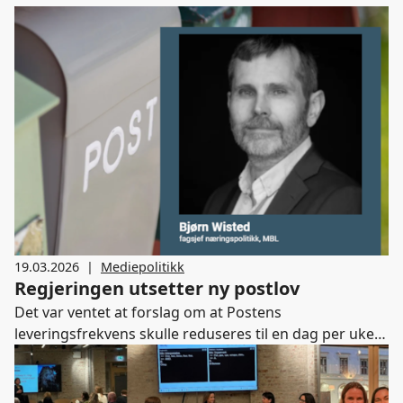
19.03.2026
|
Mediepolitikk
Regjeringen utsetter ny postlov
Det var ventet at forslag om at Postens
leveringsfrekvens skulle reduseres til en dag per uke
skulle legges frem for Stortinget før påske, men nå vil
regjeringen heller effektivisere posttjenestene uten å
kutte i leveringen.