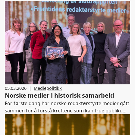
prosjekter er med i kampen om de gjeve prisene.
INMA Global Media Awards regnes som
«verdensmesterskapet» for mediebransjen, og årets
konkurranse hadde rekordmange 960 bidrag fra 46
land. Vinnerne kåres i Berlin 7. mai 2026, som
avslutning på INMA World Congress of News Media.
05.03.2026
|
Mediepolitikk
Norske medier i historisk samarbeid
For første gang har norske redaktørstyrte medier gått
sammen for å forstå kreftene som kan true publikums
tilgang til troverdig informasjon i fremtiden.