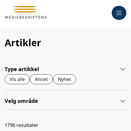
Meny
Artikler
Type artikkel
Vis alle
Annet
Nyhet
Velg område
1796
resultater