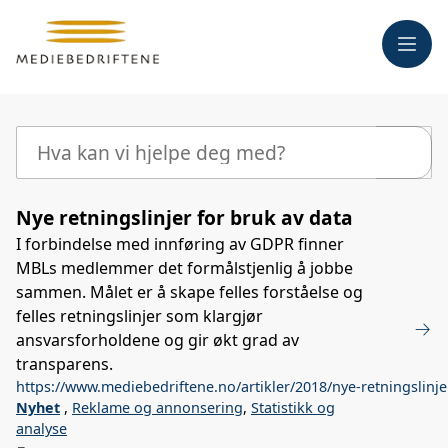
Meny
Søk
Nye retningslinjer for bruk av data
I forbindelse med innføring av GDPR finner
MBLs medlemmer det formålstjenlig å jobbe
sammen. Målet er å skape felles forståelse og
felles retningslinjer som klargjør
ansvarsforholdene og gir økt grad av
transparens.
https://www.mediebedriftene.no/artikler/2018/nye-retningslinje
Nyhet
,
Reklame og annonsering
,
Statistikk og
analyse