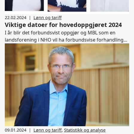
22.02.2024
|
Lønn og tariff
Viktige datoer for hovedoppgjøret 2024
I år blir det forbundsvist oppgjør og MBL som en
landsforening i NHO vil ha forbundsvise forhandlinger
med våre parter på arbeidstakersiden. MBLs fem
tarifforhandlinger foregår i april og mai.
Frontfagsforhandlingene starter opp 18. mars og
setter da en ramme, slik at lønnsveksten skal holdes
innenfor rammer som konkurranseutsatt industri kan
tåle. Frontfagsforhandlingene består av Norsk Industri
og NHO på den ene siden og Fellesforbundet og LO på
den andre siden.
09.01.2024
|
Lønn og tariff
,
Statistikk og analyse