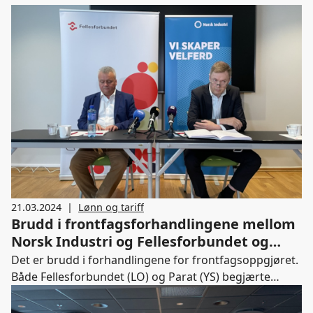
21.03.2024
|
Lønn og tariff
Brudd i frontfagsforhandlingene mellom
Norsk Industri og Fellesforbundet og
Parat
Det er brudd i forhandlingene for frontfagsoppgjøret.
Både Fellesforbundet (LO) og Parat (YS) begjærte
forhandlingene mellom partene for avsluttet torsdag
21. mars