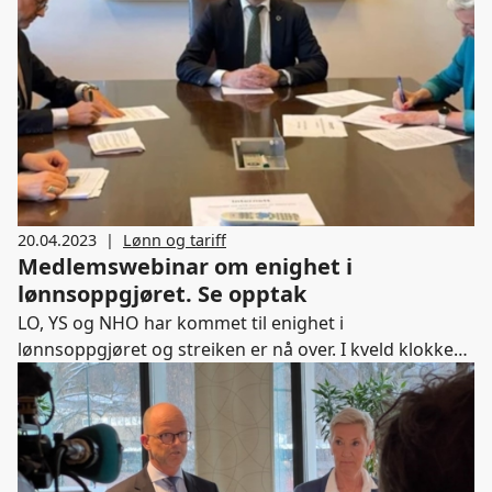
20.04.2023
|
Lønn og tariff
Medlemswebinar om enighet i
lønnsoppgjøret. Se opptak
LO, YS og NHO har kommet til enighet i
lønnsoppgjøret og streiken er nå over. I kveld klokken
20.00 holder NHO et medlemswebinar for å gi deg
informasjon om løsningen.