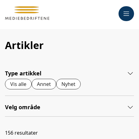
Meny
Artikler
Type artikkel
Vis alle
Annet
Nyhet
Velg område
156
resultater