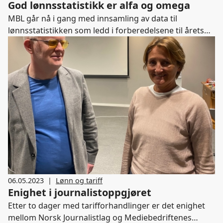
God lønnsstatistikk er alfa og omega
MBL går nå i gang med innsamling av data til
lønnsstatistikken som ledd i forberedelsene til årets
hovedoppgjør. - Tallene brukes aktivt i forhandlingene
for å finne ut hvordan ulike lønnskrav påvirker
rammen, sier fagsjef Geir E Engen, som er ansvarlig
for lønnsstatistikken i MBL.
06.05.2023
|
Lønn og tariff
Enighet i journalistoppgjøret
Etter to dager med tarifforhandlinger er det enighet
mellom Norsk Journalistlag og Mediebedriftenes