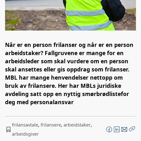
Når er en person frilanser og når er en person
arbeidstaker? Fallgruvene er mange for en
arbeidsleder som skal vurdere om en person
skal ansettes eller gis oppdrag som frilanser.
MBL har mange henvendelser nettopp om
bruk av frilansere. Her har MBLs juridiske
avdeling satt opp en nyttig smørbrødlistefor
deg med personalansvar
frilansavtale
,
frilansere
,
arbeidstaker
,
F
L
E
arbeidsgiver
Kop
a
i
-