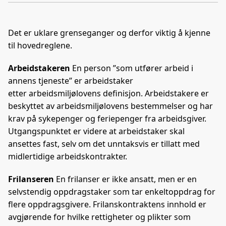
len
c
n
p
e
k
o
Det er uklare grenseganger og derfor viktig å kjenne
b
e
s
til hovedreglene.
o
d
t
o
I
Arbeidstakeren
En person ”som utfører arbeid i
k
n
annens tjeneste” er arbeidstaker
etter arbeidsmiljølovens definisjon. Arbeidstakere er
beskyttet av arbeidsmiljølovens bestemmelser og har
krav på sykepenger og feriepenger fra arbeidsgiver.
Utgangspunktet er videre at arbeidstaker skal
ansettes fast, selv om det unntaksvis er tillatt med
midlertidige arbeidskontrakter.
Frilanseren
En frilanser er ikke ansatt, men er en
selvstendig oppdragstaker som tar enkeltoppdrag for
flere oppdragsgivere. Frilanskontraktens innhold er
avgjørende for hvilke rettigheter og plikter som