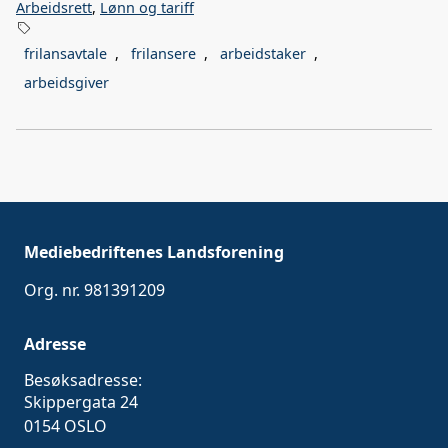
Arbeidsrett
,
Lønn og tariff
frilansavtale
,
frilansere
,
arbeidstaker
,
arbeidsgiver
Mediebedriftenes Landsforening
Org. nr. 981391209
Adresse
Besøksadresse:
Skippergata 24
0154 OSLO