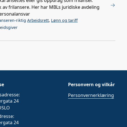
l ansettes eller gis oppdrag som frilanser.
v frilansere. Her har MBLs juridiske avdeling
personalansvar
anseren-riktig
Arbeidsrett
,
Lønn og tariff
eidsgiver
se
Personvern og vilkår
sadresse:
Personvernerklæring
ergata 24
OSLO
dresse:
ergata 24