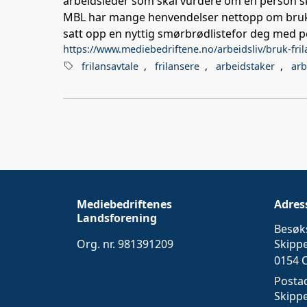
arbeidsleder som skal vurdere om en person ska
MBL har mange henvendelser nettopp om bruk a
satt opp en nyttig smørbrødlistefor deg med 
https://www.mediebedriftene.no/arbeidsliv/bruk-fril
frilansavtale
,
frilansere
,
arbeidstaker
,
arb
Mediebedriftenes
Adres
Landsforening
Besøk
Org. nr. 981391209
Skipp
0154 
Posta
Skipp