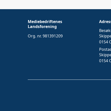
Mediebedriftenes
Adres
Landsforening
Besøk
Org. nr. 981391209
Skipp
0154 
Posta
Skipp
0154 