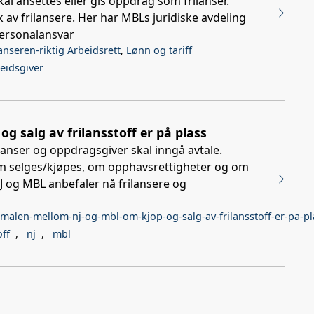
l ansettes eller gis oppdrag som frilanser.
v frilansere. Her har MBLs juridiske avdeling
personalansvar
anseren-riktig
Arbeidsrett
,
Lønn og tariff
eidsgiver
 salg av frilansstoff er på plass
lanser og oppdragsgiver skal inngå avtale.
m selges/kjøpes, om opphavsrettigheter og om
J og MBL anbefaler nå frilansere og
emalen-mellom-nj-og-mbl-om-kjop-og-salg-av-frilansstoff-er-pa-pl
off
,
nj
,
mbl