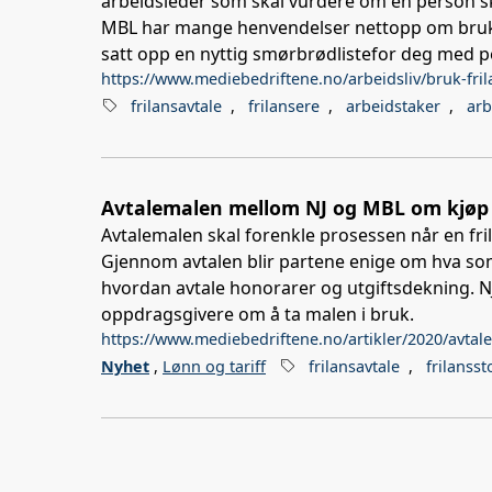
arbeidsleder som skal vurdere om en person ska
MBL har mange henvendelser nettopp om bruk a
satt opp en nyttig smørbrødlistefor deg med 
https://www.mediebedriftene.no/arbeidsliv/bruk-fril
frilansavtale
,
frilansere
,
arbeidstaker
,
arb
Avtalemalen mellom NJ og MBL om kjøp og
Avtalemalen skal forenkle prosessen når en fri
Gjennom avtalen blir partene enige om hva so
hvordan avtale honorarer og utgiftsdekning. N
oppdragsgivere om å ta malen i bruk.
https://www.mediebedriftene.no/artikler/2020/avtal
Nyhet
,
Lønn og tariff
frilansavtale
,
frilansst