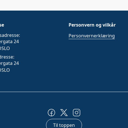
se
Personvern og vilkår
sadresse:
Personvernerklæring
ergata 24
OSLO
dresse:
ergata 24
OSLO
Til toppen