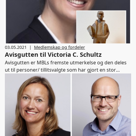
medier og journalistikk og et sted vi kan trives godt i,
sier hun.
03.05.2021
|
Medlemskap og fordeler
Avisgutten til Victoria C. Schultz
Avisgutten er MBLs fremste utmerkelse og den deles
ut til personer/ tillitsvalgte som har gjort en stor
innsats for MBL over tid. Under dagens årsmøte ble
Victoria C. Schultz hedret med Avisgutten.