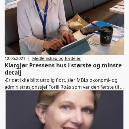
12.05.2021
|
Medlemskap og fordeler
Klargjør Pressens hus i største og minste
detalj
-Er det ikke blitt utrolig flott, sier MBLs økonomi- og
administrasjonssjef Torill Roås som var den første til å
flytte inn i Pressens hus. Nå overvåker hun siste del av
overleveringen av mediebransjens nye storstue. Hittil
har hun lagt ned bortimot 2500 arbeidstimer gjennom
oppgaver i arbeidsgruppen til Pressens hus: -Nå ser vi
endelig at det har vært vel verdt all jobbingen. Dette
blir et samlingssted for kunnskap og debatt om