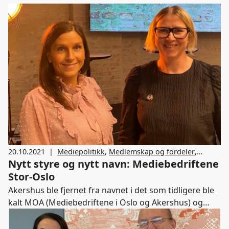
20.10.2021
|
Mediepolitikk
,
Medlemskap og fordeler
,
Nytt styre og nytt navn: Mediebedriftene
Journalistikk
Stor-Oslo
Akershus ble fjernet fra navnet i det som tidligere ble
kalt MOA (Mediebedriftene i Oslo og Akershus) og
Gøril Huse trer inn som styreleder i Mediebedriftene
Stor-Oslo.