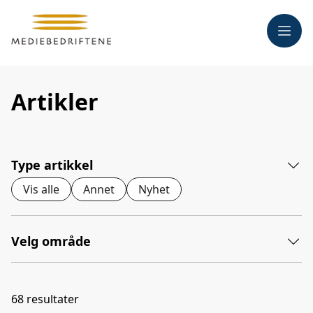
Meny
Artikler
Type artikkel
Vis alle
Annet
Nyhet
Velg område
68
resultater