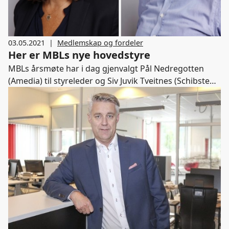
03.05.2021
|
Medlemskap og fordeler
Her er MBLs nye hovedstyre
MBLs årsmøte har i dag gjenvalgt Pål Nedregotten
(Amedia) til styreleder og Siv Juvik Tveitnes (Schibsted)
som nestleder. Lise Dahl Kaartinen (Amedia) er innvalgt
som nytt styremedlem.