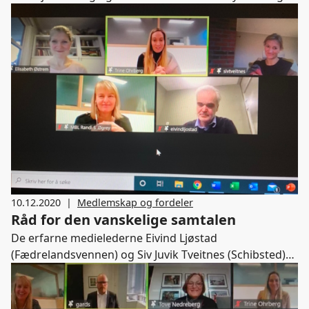
10.12.2020
|
Medlemskap og fordeler
Råd for den vanskelige samtalen
De erfarne medielederne Eivind Ljøstad
(Fædrelandsvennen) og Siv Juvik Tveitnes (Schibsted)
delte nyttige tips og råd med 80 deltakere da andre del
av lederskolen ble avviklet i dag. Psykolog og
lederutvikler Elisabeth Østrem fra AFF holdt en