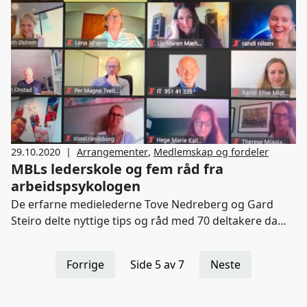
innledning og snakket om "Krise og den vanskelige
samtalen".
29.10.2020
|
Arrangementer
,
Medlemskap og fordeler
MBLs lederskole og fem råd fra
arbeidspsykologen
De erfarne medielederne Tove Nedreberg og Gard
Steiro delte nyttige tips og råd med 70 deltakere da
første del av lederskolen ble avviklet i dag. Psykolog
og lederutvikler Elisabeth Østrem fra AFF holdt en
Forrige
Side 5 av 7
Neste
innledning og snakket om "Magien i å bli møtt der
man er - akkurat nå".