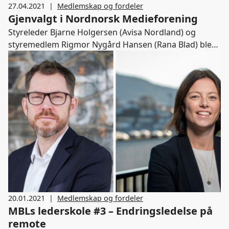
27.04.2021
|
Medlemskap og fordeler
Gjenvalgt i Nordnorsk Medieforening
Styreleder Bjarne Holgersen (Avisa Nordland) og
styremedlem Rigmor Nygård Hansen (Rana Blad) ble
gjenvalgt for to år under årsmøtet i Nordnorsk
Medieforening 22. april.
20.01.2021
|
Medlemskap og fordeler
MBLs lederskole #3 – Endringsledelse på
remote