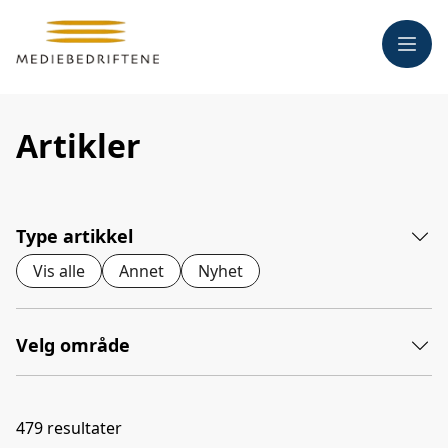
Meny
Artikler
Type artikkel
Vis alle
Annet
Nyhet
Velg område
479
resultater