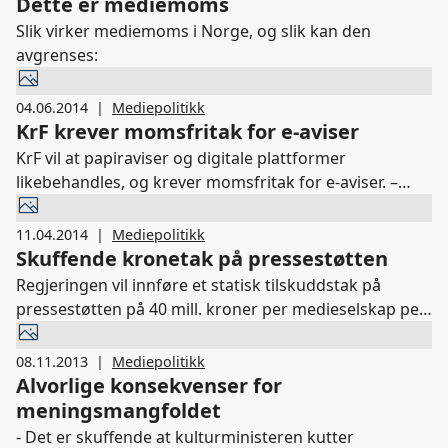
medier.
Dette er mediemoms
Slik virker mediemoms i Norge, og slik kan den
avgrenses:
04.06.2014
|
Mediepolitikk
KrF krever momsfritak for e-aviser
KrF vil at papiraviser og digitale plattformer
likebehandles, og krever momsfritak for e-aviser. –
Dette er positive nyheter fra KrF. Vi er glade for at
finansministeren signaliserer at de vil være lydhøre for
11.04.2014
|
Mediepolitikk
synspunkter som gir et bedre system for å ivareta de
Skuffende kronetak på pressestøtten
endringene vi ser i mediebransjen, sier Randi S. Øgrey
Regjeringen vil innføre et statisk tilskuddstak på
adm. dir. i MBL.
pressestøtten på 40 mill. kroner per medieselskap per
år fra 2015. - Dette er skuffende. Et statisk kronetak
bryter med selve innretningen i ordningen som for
08.11.2013
|
Mediepolitikk
øvrig er dynamisk. Dette vil ramme enkeltaktører
Alvorlige konsekvenser for
hardt, sier Randi S. Øgrey.
meningsmangfoldet
- Det er skuffende at kulturministeren kutter