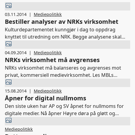
03.11.2014
|
Mediepolitikk
Bestiller analyser av NRKs virksomhet
Kulturdepartementet kunngjør i dag to oppdrag
knyttet til utredning om NRK. Begge analysene skal
bidra med faktagrunnlag til den kommende
stortingsmeldingen om NRK.
04.09.2014
|
Mediepolitikk
NRKs virksomhet må avgrenses
NRKs virksomhet må balanseres og avgrenses mot
privat, kommersiell medievirksomhet. Les MBLs
høringssvar om NRK-plakaten her.
15.08.2014
|
Mediepolitikk
Åpner for digital nullmoms
Den siste uken har AP og SV åpnet for nullmoms for
digitale medier. Nå åpner Høyre døra på gløtt og
foreslår en tidsbegrenset overgangsordning med
nullmoms for redaksjonelt innhold for norske digitale
Mediepolitikk