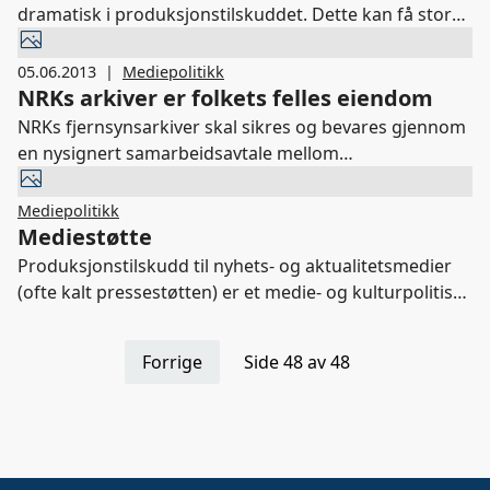
dramatisk i produksjonstilskuddet. Dette kan få store
konsekvenser for meningsmangfoldet, sier Randi S.
Øgrey, adm. direktør i Mediebedriftenes
05.06.2013
|
Mediepolitikk
Landsforening.
NRKs arkiver er folkets felles eiendom
NRKs fjernsynsarkiver skal sikres og bevares gjennom
en nysignert samarbeidsavtale mellom
Nasjonalbiblioteket og NRK. Dette må innebære at alle
landets mediehus fritt kan benytte dette innholdet.
Mediepolitikk
Mediestøtte
Produksjonstilskudd til nyhets- og aktualitetsmedier
(ofte kalt pressestøtten) er et medie- og kulturpolitisk
virkemiddel som kommer folk flest til gode fordi det
bidrar til økt lesing, økt samfunnsforståelse og økt
Forrige
Side 48 av 48
demokratisk deltakelse.