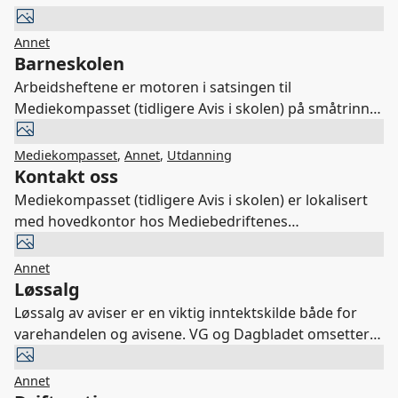
Annet
Barneskolen
Arbeidsheftene er motoren i satsingen til
Mediekompasset (tidligere Avis i skolen) på småtrinnet
og mellomtrinnet.
Mediekompasset
,
Annet
,
Utdanning
Kontakt oss
Mediekompasset (tidligere Avis i skolen) er lokalisert
med hovedkontor hos Mediebedriftenes
Landsforening i Oslo, i tillegg til et regionkontor.
Nedenunder finner du oversikt over disse.
Annet
Skolekonsulenten har lærerbakgrunn og god innsikt i
Løssalg
lokale og regionale muligheter.
Løssalg av aviser er en viktig inntektskilde både for
varehandelen og avisene. VG og Dagbladet omsetter
til sammen for om lag 1,7 milliarder. Øvrige aviser
omsetter for om lag 800 millioner.
Annet