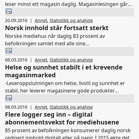
leser minst ett magasin daglig. Magasinlesingen går
samlet sett tilbake med 7,8 prosent, tilbakegangen er
imidlertid langt lavere siste halvår. 8 av MBLs
20.09.2016
|
Annet
,
Statistikk og analyse
medlemsmagasiner har vekst, mens 58 går tilbake. De
Norsk innhold står fortsatt sterkt
som vokser mest er BoligPluss, Traktor og Reiselyst.
Norske mediehus når daglig 83 prosent av
befolkningen samlet med alle sine
publiseringsplattformer. Flest benytter nettutgavene
(61prosent), mens papirutgavene daglig når 51
08.03.2016
|
Annet
,
Statistikk og analyse
prosent av befolkningen. Mobilutgavene har en daglig
Helse og sunnhet stabilt i et krevende
dekning på 40 prosent. Lesertallene for papirutgavene
magasinmarked
fortsetter å falle, mens nettutgavene øker og mobil
-Leseroppslutningen om helse, livstil og sunnhet er
har stabilisert seg.
stabil, her leverer magasinene gode produkter
brukerne vil ha. Det er positivt at også innsikt holder
seg i et krevende marked, sier adm. dir i MBL Randi S.
08.03.2016
|
Annet
,
Statistikk og analyse
Øgrey.
Flere logger seg inn – digital
abonnementsvekst for mediehusene
85 prosent av befolkningen konsumerer daglig norsk
redigert innhold digitalt eller på papir. I 2015 økte det