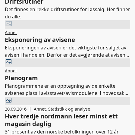
Driftsrutiner
Det finnes en rekke driftsrutiner for løssalg. Her finner
du alle.
Annet
Eksponering av avisene
Eksponeringen av avisen er det viktigste for salget av
avisen i handelen. Derfor er det avgjørende at avisene
kan samarbeide om gode eksponeringsløsninger.
Annet
Planogram
Planogrammene er en opptegning av de enkelte
avisenes plass i avisstavet/avismodulene. I hovedsak
har vi to planogrammer - et knyttet til
dagligvarehandelen og et til servicehandelen.
20.09.2016
|
Annet
,
Statistikk og analyse
Hver tredje nordmann leser minst ett
magasin daglig
31 prosent av den norske befolkningen over 12 år