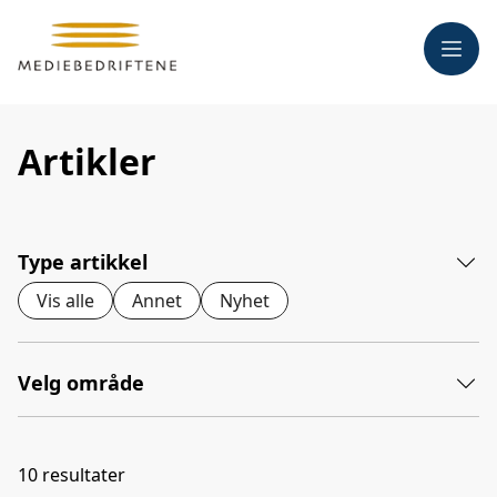
Meny
Artikler
Type artikkel
Vis alle
Annet
Nyhet
Velg område
10
resultater